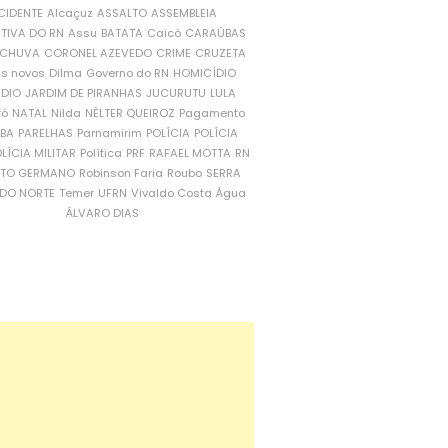
CIDENTE
Alcaçuz
ASSALTO
ASSEMBLEIA
ATIVA DO RN
Assu
BATATA
Caicó
CARAÚBAS
CHUVA
CORONEL AZEVEDO
CRIME
CRUZETA
is novos
Dilma
Governo do RN
HOMICÍDIO
NDIO
JARDIM DE PIRANHAS
JUCURUTU
LULA
ró
NATAL
Nilda
NÉLTER QUEIROZ
Pagamento
ÍBA
PARELHAS
Parnamirim
POLÍCIA
POLÍCIA
LÍCIA MILITAR
Política
PRF
RAFAEL MOTTA
RN
RTO GERMANO
Robinson Faria
Roubo
SERRA
DO NORTE
Temer
UFRN
Vivaldo Costa
Água
ÁLVARO DIAS