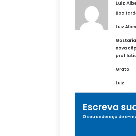
Luiz Alb
Boa tard
Luiz Albe
Gostaria
nova cêp
profiláti
Grato.
Luiz
Escreva su
O seu endereço de e-ma