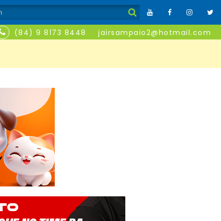
(84) 9 8173 8448
jairsampaio2@hotmail.com