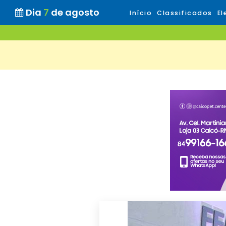
Dia
7
de agosto
Início
Classificados
El