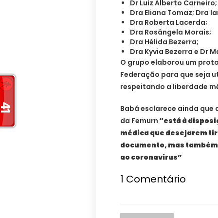
Dr Luiz Alberto Carneiro;
Dra Eliana Tomaz; Dra I
Dra Roberta Lacerda;
Dra Rosângela Morais;
Dra Hélida Bezerra;
Dra Kyvia Bezerra e Dr M
O grupo elaborou um proto
Federação para que seja ut
respeitando a liberdade mé
Babá esclarece ainda que 
da Femurn
“está à disposi
médica que desejarem tir
documento, mas também 
ao coronavírus”
1
Comentário