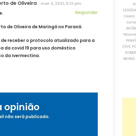
erto de Oliveira
mar 3, 2021, 5:12 pm
A
LEGISL
Responder
e.
Ceará
curra
rto de Oliveira de Maringá no Paraná.
INCÊ
Mosso
 de receber o protocolo atualizado para a
PARA
CIVIL
PO
a da covid 19 para uso doméstico
ROBE
co da ivermectina.
NEGRA 
a opinião
il não será publicado.