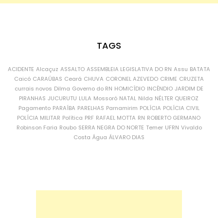
TAGS
ACIDENTE
Alcaçuz
ASSALTO
ASSEMBLEIA LEGISLATIVA DO RN
Assu
BATATA
Caicó
CARAÚBAS
Ceará
CHUVA
CORONEL AZEVEDO
CRIME
CRUZETA
currais novos
Dilma
Governo do RN
HOMICÍDIO
INCÊNDIO
JARDIM DE
PIRANHAS
JUCURUTU
LULA
Mossoró
NATAL
Nilda
NÉLTER QUEIROZ
Pagamento
PARAÍBA
PARELHAS
Parnamirim
POLÍCIA
POLÍCIA CIVIL
POLÍCIA MILITAR
Política
PRF
RAFAEL MOTTA
RN
ROBERTO GERMANO
Robinson Faria
Roubo
SERRA NEGRA DO NORTE
Temer
UFRN
Vivaldo
Costa
Água
ÁLVARO DIAS