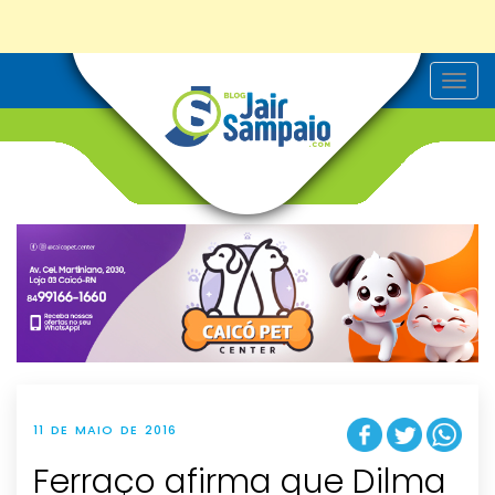
T
o
g
g
l
e
n
a
v
i
g
a
t
i
o
n
11 DE MAIO DE 2016
Ferraço afirma que Dilma