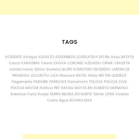
TAGS
ACIDENTE
Alcaçuz
ASSALTO
ASSEMBLEIA LEGISLATIVA DO RN
Assu
BATATA
Caicó
CARAÚBAS
Ceará
CHUVA
CORONEL AZEVEDO
CRIME
CRUZETA
currais novos
Dilma
Governo do RN
HOMICÍDIO
INCÊNDIO
JARDIM DE
PIRANHAS
JUCURUTU
LULA
Mossoró
NATAL
Nilda
NÉLTER QUEIROZ
Pagamento
PARAÍBA
PARELHAS
Parnamirim
POLÍCIA
POLÍCIA CIVIL
POLÍCIA MILITAR
Política
PRF
RAFAEL MOTTA
RN
ROBERTO GERMANO
Robinson Faria
Roubo
SERRA NEGRA DO NORTE
Temer
UFRN
Vivaldo
Costa
Água
ÁLVARO DIAS