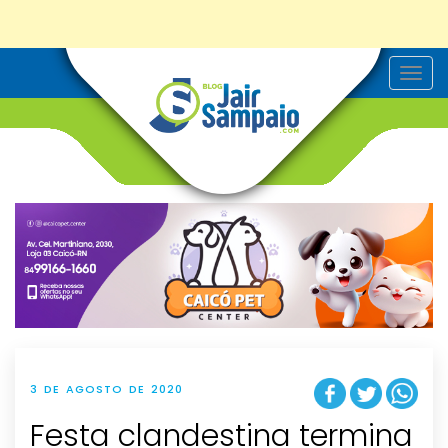
T
o
g
g
l
e
n
a
v
i
g
a
t
i
o
n
3 DE AGOSTO DE 2020
Festa clandestina termina