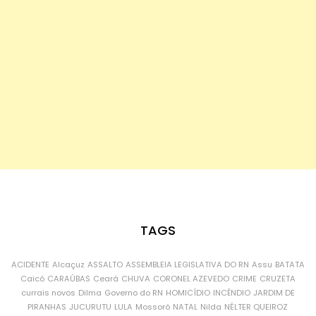
TAGS
ACIDENTE
Alcaçuz
ASSALTO
ASSEMBLEIA LEGISLATIVA DO RN
Assu
BATATA
Caicó
CARAÚBAS
Ceará
CHUVA
CORONEL AZEVEDO
CRIME
CRUZETA
currais novos
Dilma
Governo do RN
HOMICÍDIO
INCÊNDIO
JARDIM DE
PIRANHAS
JUCURUTU
LULA
Mossoró
NATAL
Nilda
NÉLTER QUEIROZ