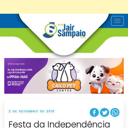
T
o
g
g
l
e
n
a
v
i
g
a
t
i
o
n
2 DE SETEMBRO DE 2015
Festa da Independência