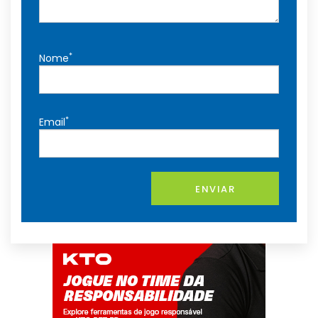
*
Nome
*
Email
ENVIAR