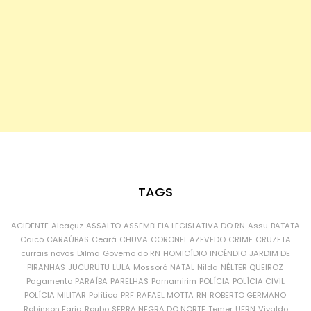
TAGS
ACIDENTE
Alcaçuz
ASSALTO
ASSEMBLEIA LEGISLATIVA DO RN
Assu
BATATA
Caicó
CARAÚBAS
Ceará
CHUVA
CORONEL AZEVEDO
CRIME
CRUZETA
currais novos
Dilma
Governo do RN
HOMICÍDIO
INCÊNDIO
JARDIM DE
PIRANHAS
JUCURUTU
LULA
Mossoró
NATAL
Nilda
NÉLTER QUEIROZ
Pagamento
PARAÍBA
PARELHAS
Parnamirim
POLÍCIA
POLÍCIA CIVIL
POLÍCIA MILITAR
Política
PRF
RAFAEL MOTTA
RN
ROBERTO GERMANO
Robinson Faria
Roubo
SERRA NEGRA DO NORTE
Temer
UFRN
Vivaldo