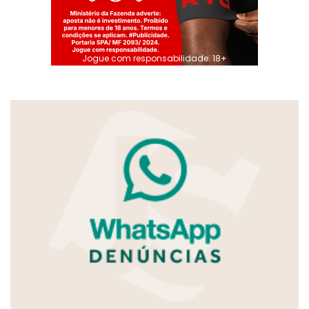
Jogue com responsabilidade. 18+