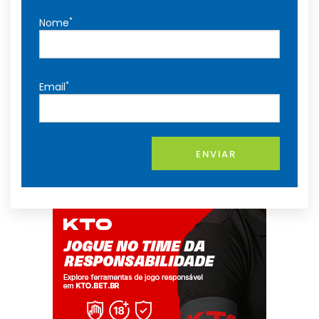
*
Nome
*
Email
ENVIAR