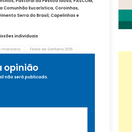
entinos, Pastoral da Pessoa Idosa, PASCOM,
da Comunhão Eucarística, Coroinhas,
mento Serra do Brasil, Capelinhas e
ssões individuais
o manzana
Festa de Santana 2015
a opinião
il não será publicado.