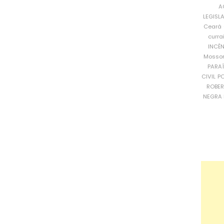
A
LEGISL
Ceará
curra
INCÊ
Mosso
PARA
CIVIL
PO
ROBE
NEGRA 