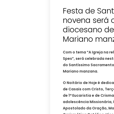
Festa de Sant
novena será 
diocesano d
Mariano man
Com o tema “A Igreja na r
Spes”, será celebrada nest
do Santíssimo Sacramento
Mariano manzana.
O Noitário de Hoje é dedic
de Casais com Cristo, Ter
de 1ª Eucaristia e de Crism
adolescência Missionária, 
Apostolado da Oração, Mo