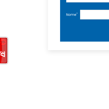
*
Nome