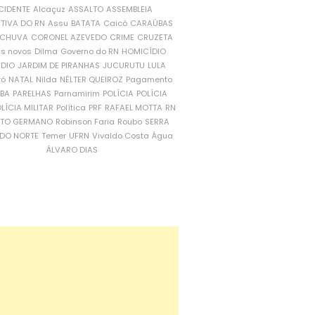
CIDENTE
Alcaçuz
ASSALTO
ASSEMBLEIA
ATIVA DO RN
Assu
BATATA
Caicó
CARAÚBAS
CHUVA
CORONEL AZEVEDO
CRIME
CRUZETA
is novos
Dilma
Governo do RN
HOMICÍDIO
NDIO
JARDIM DE PIRANHAS
JUCURUTU
LULA
ró
NATAL
Nilda
NÉLTER QUEIROZ
Pagamento
ÍBA
PARELHAS
Parnamirim
POLÍCIA
POLÍCIA
LÍCIA MILITAR
Política
PRF
RAFAEL MOTTA
RN
RTO GERMANO
Robinson Faria
Roubo
SERRA
DO NORTE
Temer
UFRN
Vivaldo Costa
Água
ÁLVARO DIAS