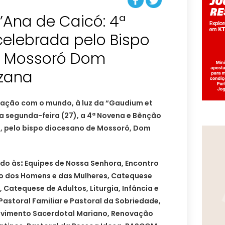
’Ana de Caicó: 4ª
celebrada pelo Bispo
e Mossoró Dom
zana
elação com o mundo, à luz da “Gaudium et
a segunda-feira (27), a 4ª Novena e Bênção
, pelo bispo diocesano de Mossoró, Dom
ado às
:
Equipes de Nossa Senhora, Encontro
ço dos Homens e das Mulheres, Catequese
a, Catequese de Adultos, Liturgia, Infância e
Pastoral Familiar e Pastoral da Sobriedade,
vimento Sacerdotal Mariano, Renovação