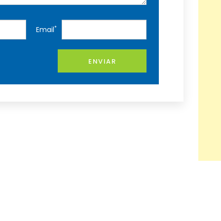
*
Email
ENVIAR