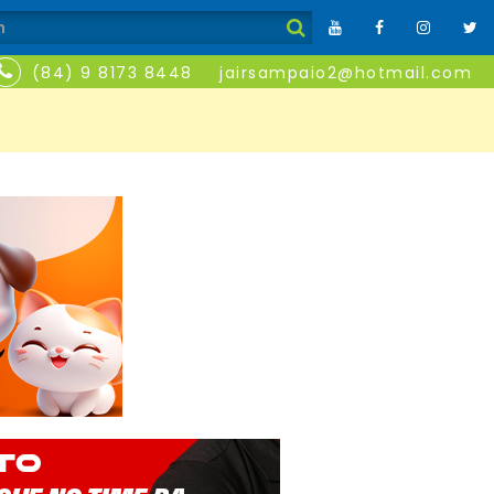
(84) 9 8173 8448
jairsampaio2@hotmail.com