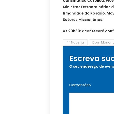
Carismática Católica, Vic
Ministros Extraordinários 
Irmandade do Rosário, Movi
Setores Missionários.
Ás 20h30: acontecerá confi
4ª Novena
Dom Marian
Escreva su
O seu endereço de e-ma
Comentário