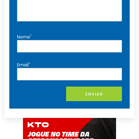
*
Nome
*
Email
ENVIAR