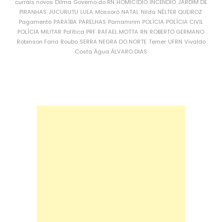
currais novos
Dilma
Governo do RN
HOMICÍDIO
INCÊNDIO
JARDIM DE
PIRANHAS
JUCURUTU
LULA
Mossoró
NATAL
Nilda
NÉLTER QUEIROZ
Pagamento
PARAÍBA
PARELHAS
Parnamirim
POLÍCIA
POLÍCIA CIVIL
POLÍCIA MILITAR
Política
PRF
RAFAEL MOTTA
RN
ROBERTO GERMANO
Robinson Faria
Roubo
SERRA NEGRA DO NORTE
Temer
UFRN
Vivaldo
Costa
Água
ÁLVARO DIAS