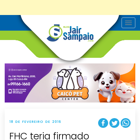
T
o
g
g
l
e
n
a
v
i
g
a
t
i
o
n
18 DE FEVEREIRO DE 2016
FHC teria firmado