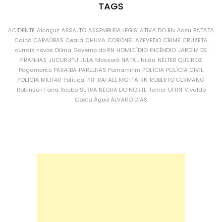
TAGS
ACIDENTE
Alcaçuz
ASSALTO
ASSEMBLEIA LEGISLATIVA DO RN
Assu
BATATA
Caicó
CARAÚBAS
Ceará
CHUVA
CORONEL AZEVEDO
CRIME
CRUZETA
currais novos
Dilma
Governo do RN
HOMICÍDIO
INCÊNDIO
JARDIM DE
PIRANHAS
JUCURUTU
LULA
Mossoró
NATAL
Nilda
NÉLTER QUEIROZ
Pagamento
PARAÍBA
PARELHAS
Parnamirim
POLÍCIA
POLÍCIA CIVIL
POLÍCIA MILITAR
Política
PRF
RAFAEL MOTTA
RN
ROBERTO GERMANO
Robinson Faria
Roubo
SERRA NEGRA DO NORTE
Temer
UFRN
Vivaldo
Costa
Água
ÁLVARO DIAS