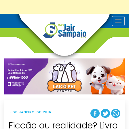
T
o
g
g
l
e
n
a
v
i
g
a
t
i
o
n
5 DE JANEIRO DE 2016
Ficção ou realidade? Livro