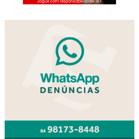
Jogue com responsabilidade. 18+