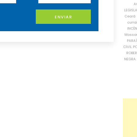
A
LEGISL
Ceará
ENVIAR
curra
INCÊ
Mosso
PARA
CIVIL
PO
ROBE
NEGRA 