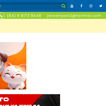
(84) 9 8173 8448
jairsampaio2@hotmail.com