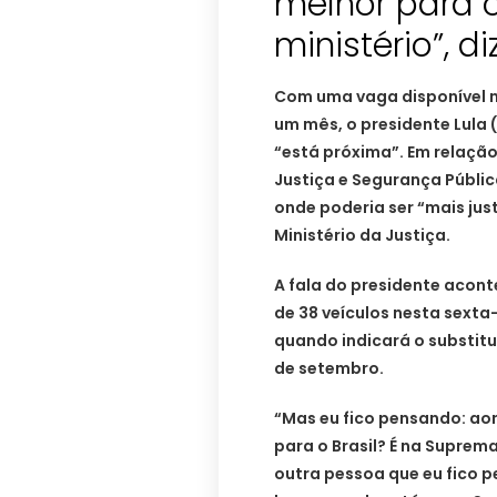
melhor para o
ministério”, di
Com uma vaga disponível n
um mês, o presidente Lula
“está próxima”. Em relaçã
Justiça e Segurança Públic
onde poderia ser “mais just
Ministério da Justiça.
A fala do presidente acon
de 38 veículos nesta sexta-
quando indicará o substit
de setembro.
“Mas eu fico pensando: aon
para o Brasil? É na Suprema
outra pessoa que eu fico p