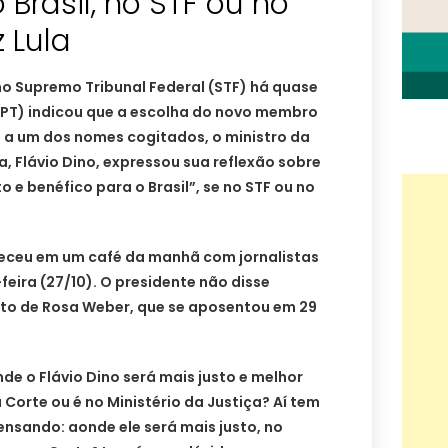
 Brasil, no STF ou no
z Lula
o Supremo Tribunal Federal (STF) há quase
 (PT) indicou que a escolha do novo membro
o a um dos nomes cogitados, o ministro da
a, Flávio Dino, expressou sua reflexão sobre
o e benéfico para o Brasil”, se no STF ou no
teceu em um café da manhã com jornalistas
feira (27/10). O presidente não disse
uto de Rosa Weber, que se aposentou em 29
de o Flávio Dino será mais justo e melhor
 Corte ou é no Ministério da Justiça? Aí tem
ensando: aonde ele será mais justo, no