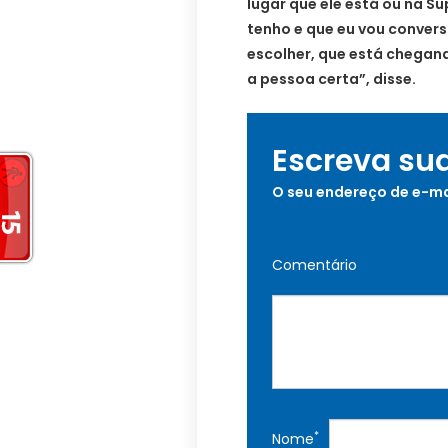
lugar que ele está ou na S
tenho e que eu vou convers
escolher, que está chegand
a pessoa certa”, disse.
Escreva su
O seu endereço de e-ma
Comentário
*
Nome