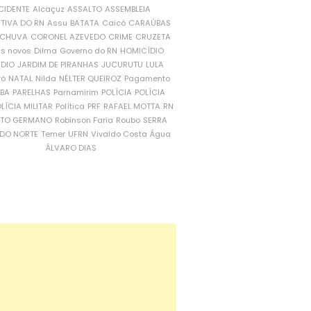
CIDENTE
Alcaçuz
ASSALTO
ASSEMBLEIA
ATIVA DO RN
Assu
BATATA
Caicó
CARAÚBAS
CHUVA
CORONEL AZEVEDO
CRIME
CRUZETA
is novos
Dilma
Governo do RN
HOMICÍDIO
NDIO
JARDIM DE PIRANHAS
JUCURUTU
LULA
ró
NATAL
Nilda
NÉLTER QUEIROZ
Pagamento
ÍBA
PARELHAS
Parnamirim
POLÍCIA
POLÍCIA
LÍCIA MILITAR
Política
PRF
RAFAEL MOTTA
RN
RTO GERMANO
Robinson Faria
Roubo
SERRA
DO NORTE
Temer
UFRN
Vivaldo Costa
Água
ÁLVARO DIAS