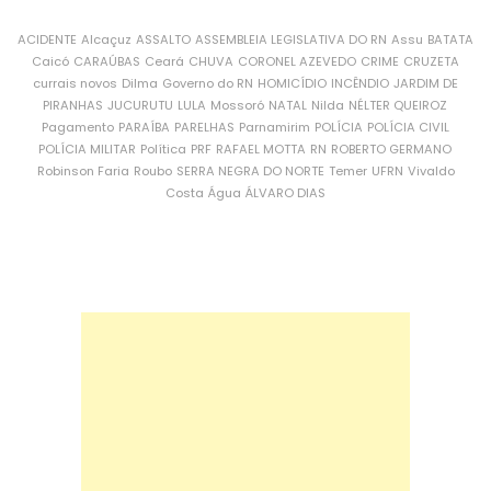
ACIDENTE
Alcaçuz
ASSALTO
ASSEMBLEIA LEGISLATIVA DO RN
Assu
BATATA
Caicó
CARAÚBAS
Ceará
CHUVA
CORONEL AZEVEDO
CRIME
CRUZETA
currais novos
Dilma
Governo do RN
HOMICÍDIO
INCÊNDIO
JARDIM DE
PIRANHAS
JUCURUTU
LULA
Mossoró
NATAL
Nilda
NÉLTER QUEIROZ
Pagamento
PARAÍBA
PARELHAS
Parnamirim
POLÍCIA
POLÍCIA CIVIL
POLÍCIA MILITAR
Política
PRF
RAFAEL MOTTA
RN
ROBERTO GERMANO
Robinson Faria
Roubo
SERRA NEGRA DO NORTE
Temer
UFRN
Vivaldo
Costa
Água
ÁLVARO DIAS