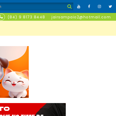
(84) 9 8173 8448
jairsampaio2@hotmail.com