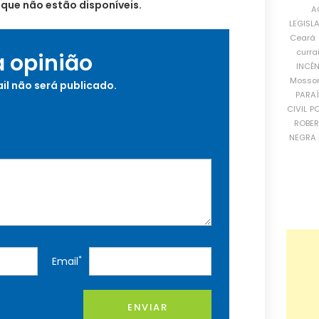
 que não estão disponíveis.
A
LEGISL
Ceará
curra
a opinião
INCÊ
Mosso
il não será publicado.
PARA
CIVIL
PO
ROBE
NEGRA 
*
Email
ENVIAR