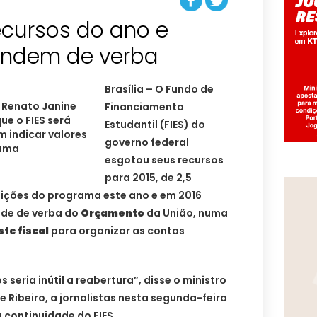
ecursos do ano e
endem de verba
Brasília – O Fundo de
 Renato Janine
Financiamento
que o FIES será
Estudantil (FIES) do
m indicar valores
governo federal
rama
esgotou seus recursos
para 2015, de 2,5
edições do programa este ano e em 2016
ade de verba do
Orçamento
da União, numa
ste fiscal
para organizar as contas
seria inútil a reabertura”, disse o ministro
 Ribeiro, a jornalistas nesta segunda-feira
 continuidade do FIES.