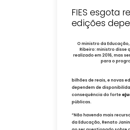
FIES esgota r
edições dep
O ministro da Educação,
Ribeiro: ministro disse 
realizado em 2016, mas se
para o prog
bilhões de reais, e novas 
dependem de disponibilid
consequência do forte
aju
públicas.
“Não havendo mais recursos 
da Educação, Renato Janine
ao ser questionado sobre a