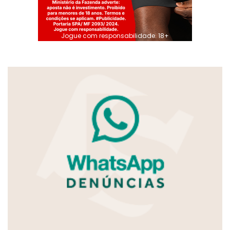
Jogue com responsabilidade. 18+