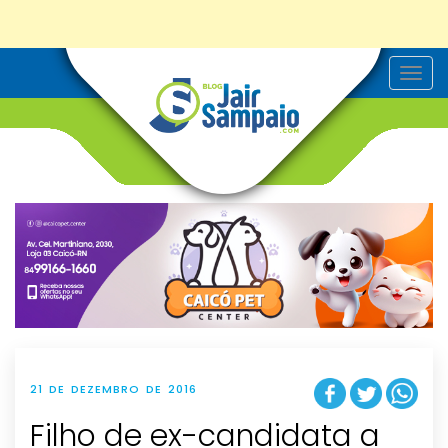
T
o
g
g
l
e
n
a
v
i
g
a
t
i
o
n
21 DE DEZEMBRO DE 2016
Filho de ex-candidata a