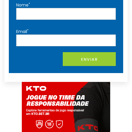
*
Nome
*
Email
ENVIAR