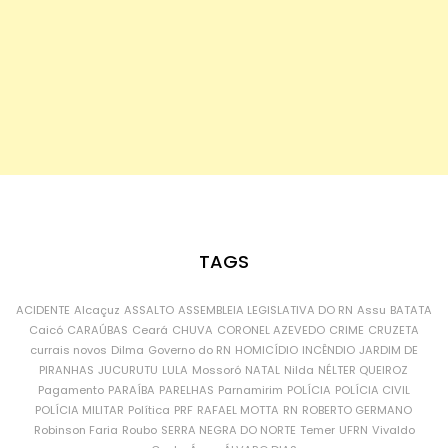
TAGS
ACIDENTE
Alcaçuz
ASSALTO
ASSEMBLEIA LEGISLATIVA DO RN
Assu
BATATA
Caicó
CARAÚBAS
Ceará
CHUVA
CORONEL AZEVEDO
CRIME
CRUZETA
currais novos
Dilma
Governo do RN
HOMICÍDIO
INCÊNDIO
JARDIM DE
PIRANHAS
JUCURUTU
LULA
Mossoró
NATAL
Nilda
NÉLTER QUEIROZ
Pagamento
PARAÍBA
PARELHAS
Parnamirim
POLÍCIA
POLÍCIA CIVIL
POLÍCIA MILITAR
Política
PRF
RAFAEL MOTTA
RN
ROBERTO GERMANO
Robinson Faria
Roubo
SERRA NEGRA DO NORTE
Temer
UFRN
Vivaldo