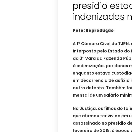
presídio esta
indenizados 
Foto: Reprodução
A 1ª Câmara Cível do TJRN,
interposto pelo Estado do
da 3ª Vara da Fazenda Públ
à indenização, por danos 
enquanto estava custodiad
em decorrência de asfixi
outro detento. Também fo
mensal de um salário míni
Na Justiça, os filhos do f
que afirmou ter vivido em 
assassinado no presídio de 
fevereiro de 2018, à época