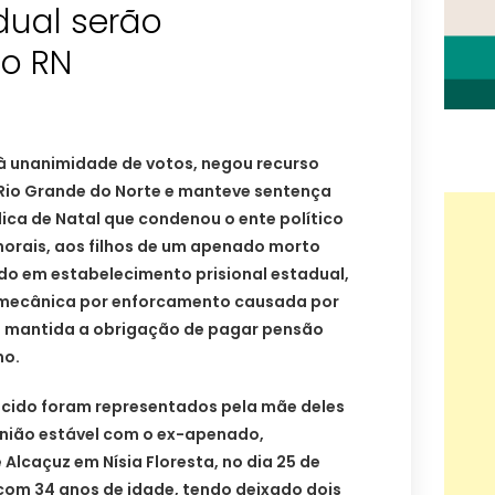
dual serão
no RN
 à unanimidade de votos, negou recurso
 Rio Grande do Norte e manteve sentença
ica de Natal que condenou o ente político
morais, aos filhos de um apenado morto
o em estabelecimento prisional estadual,
a mecânica por enforcamento causada por
i mantida a obrigação de pagar pensão
mo.
alecido foram representados pela mãe deles
união estável com o ex-apenado,
Alcaçuz em Nísia Floresta, no dia 25 de
 com 34 anos de idade, tendo deixado dois