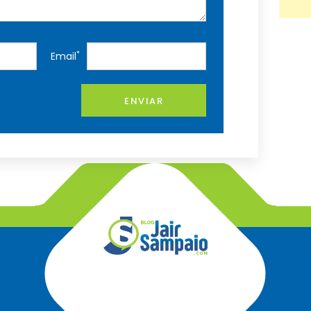
*
Email
ENVIAR