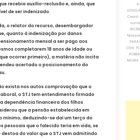
ue recebia auxílio-reclusão e, ainda, que
A
LEGISL
vel de ser indenizado.
Ceará
curra
a, o relator do recurso, desembargador
INCÊ
que, quanto à indenização por danos
Mosso
 pensionamento mensal a ser pago aos
PARA
CIVIL
PO
mesmos completarem 18 anos de idade ou
ROBE
que ocorrer primeiro), a matéria não incita
NEGRA 
ntendeu acertado o posicionamento do
au.
não exista nos autos comprovação que o
 laboral, o STJ tem entendimento firmado
a dependência financeira dos filhos
nsiderou que a pensão estabelecida em
io mínimo, deduzindo-se daí um terço do
s pessoais que o falecido teria em vida, se
 destoa do valor que o STJ vem admitindo