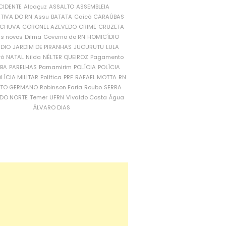
CIDENTE
Alcaçuz
ASSALTO
ASSEMBLEIA
ATIVA DO RN
Assu
BATATA
Caicó
CARAÚBAS
CHUVA
CORONEL AZEVEDO
CRIME
CRUZETA
is novos
Dilma
Governo do RN
HOMICÍDIO
NDIO
JARDIM DE PIRANHAS
JUCURUTU
LULA
ró
NATAL
Nilda
NÉLTER QUEIROZ
Pagamento
ÍBA
PARELHAS
Parnamirim
POLÍCIA
POLÍCIA
LÍCIA MILITAR
Política
PRF
RAFAEL MOTTA
RN
RTO GERMANO
Robinson Faria
Roubo
SERRA
DO NORTE
Temer
UFRN
Vivaldo Costa
Água
ÁLVARO DIAS