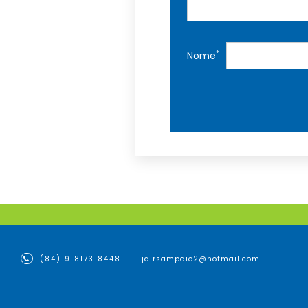
*
Nome
(84) 9 8173 8448
jairsampaio2@hotmail.com