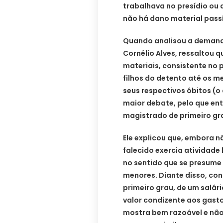
trabalhava no presídio ou q
não há dano material passí
Quando analisou a demand
Cornélio Alves, ressaltou 
materiais, consistente no
filhos do detento até os 
seus respectivos óbitos (o 
maior debate, pelo que e
magistrado de primeiro gr
Ele explicou que, embora 
falecido exercia atividade
no sentido que se presume 
menores. Diante disso, co
primeiro grau, de um salár
valor condizente aos gasto
mostra bem razoável e não