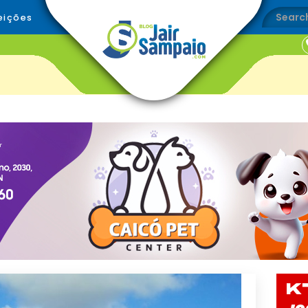
eições