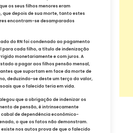
 que os seus filhos menores eram
, que depois de sua morte, tanto estes
ores encontram-se desamparados
Estado do RN foi condenado ao pagamento
 para cada filho, a título de indenização
rrigido monetariamente e com juros. A
Estado a pagar aos filhos pensão mensal,
santes que suportam em face da morte de
imo, deduzindo-se deste um terço do valor,
oais que o falecido teria em vida.
 alegou que a obrigação de indenizar os
ento de pensão, é intrinsecamente
 cabal de dependência econômico-
apenado, o que os fatos não demonstram.
xiste nos autos prova de que o falecido