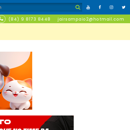
(84) 9 8173 8448
jairsampaio2@hotmail.com