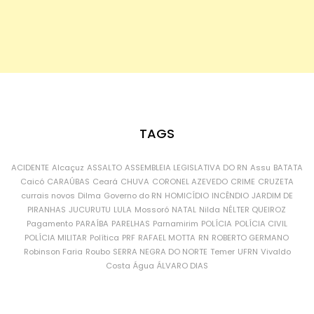
TAGS
ACIDENTE
Alcaçuz
ASSALTO
ASSEMBLEIA LEGISLATIVA DO RN
Assu
BATATA
Caicó
CARAÚBAS
Ceará
CHUVA
CORONEL AZEVEDO
CRIME
CRUZETA
currais novos
Dilma
Governo do RN
HOMICÍDIO
INCÊNDIO
JARDIM DE
PIRANHAS
JUCURUTU
LULA
Mossoró
NATAL
Nilda
NÉLTER QUEIROZ
Pagamento
PARAÍBA
PARELHAS
Parnamirim
POLÍCIA
POLÍCIA CIVIL
POLÍCIA MILITAR
Política
PRF
RAFAEL MOTTA
RN
ROBERTO GERMANO
Robinson Faria
Roubo
SERRA NEGRA DO NORTE
Temer
UFRN
Vivaldo
Costa
Água
ÁLVARO DIAS