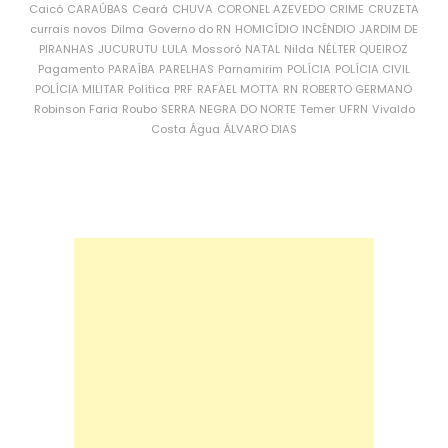
Caicó
CARAÚBAS
Ceará
CHUVA
CORONEL AZEVEDO
CRIME
CRUZETA
currais novos
Dilma
Governo do RN
HOMICÍDIO
INCÊNDIO
JARDIM DE
PIRANHAS
JUCURUTU
LULA
Mossoró
NATAL
Nilda
NÉLTER QUEIROZ
Pagamento
PARAÍBA
PARELHAS
Parnamirim
POLÍCIA
POLÍCIA CIVIL
POLÍCIA MILITAR
Política
PRF
RAFAEL MOTTA
RN
ROBERTO GERMANO
Robinson Faria
Roubo
SERRA NEGRA DO NORTE
Temer
UFRN
Vivaldo
Costa
Água
ÁLVARO DIAS