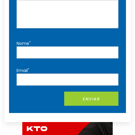
*
Nome
*
Email
ENVIAR