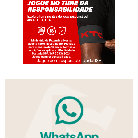
Jogue com responsabilidade. 18+