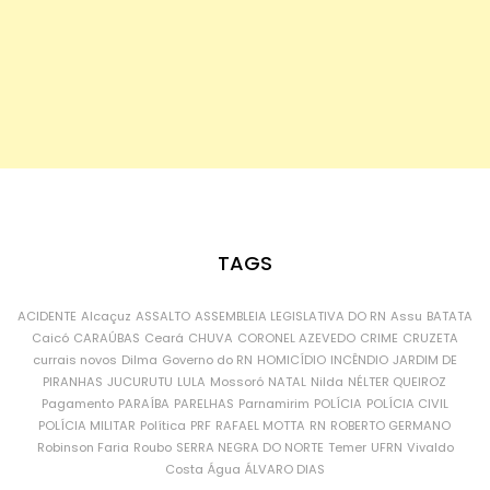
TAGS
ACIDENTE
Alcaçuz
ASSALTO
ASSEMBLEIA LEGISLATIVA DO RN
Assu
BATATA
Caicó
CARAÚBAS
Ceará
CHUVA
CORONEL AZEVEDO
CRIME
CRUZETA
currais novos
Dilma
Governo do RN
HOMICÍDIO
INCÊNDIO
JARDIM DE
PIRANHAS
JUCURUTU
LULA
Mossoró
NATAL
Nilda
NÉLTER QUEIROZ
Pagamento
PARAÍBA
PARELHAS
Parnamirim
POLÍCIA
POLÍCIA CIVIL
POLÍCIA MILITAR
Política
PRF
RAFAEL MOTTA
RN
ROBERTO GERMANO
Robinson Faria
Roubo
SERRA NEGRA DO NORTE
Temer
UFRN
Vivaldo
Costa
Água
ÁLVARO DIAS