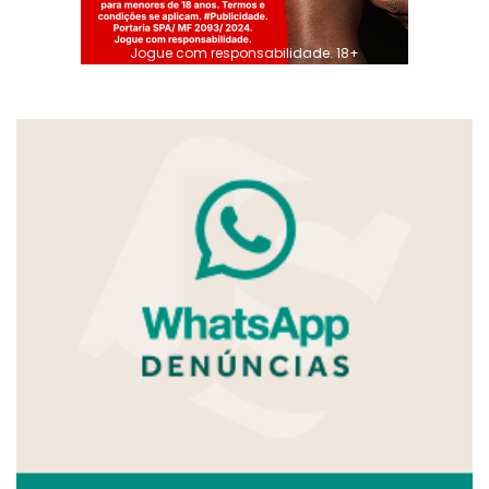
Jogue com responsabilidade. 18+