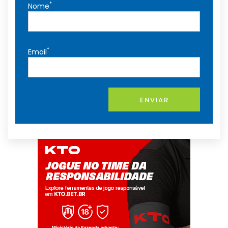
*
Nome
*
Email
ENVIAR