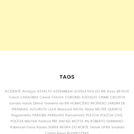
TAGS
ACIDENTE
Alcaçuz
ASSALTO
ASSEMBLEIA LEGISLATIVA DO RN
Assu
BATATA
Caicó
CARAÚBAS
Ceará
CHUVA
CORONEL AZEVEDO
CRIME
CRUZETA
currais novos
Dilma
Governo do RN
HOMICÍDIO
INCÊNDIO
JARDIM DE
PIRANHAS
JUCURUTU
LULA
Mossoró
NATAL
Nilda
NÉLTER QUEIROZ
Pagamento
PARAÍBA
PARELHAS
Parnamirim
POLÍCIA
POLÍCIA CIVIL
POLÍCIA MILITAR
Política
PRF
RAFAEL MOTTA
RN
ROBERTO GERMANO
Robinson Faria
Roubo
SERRA NEGRA DO NORTE
Temer
UFRN
Vivaldo
Costa
Água
ÁLVARO DIAS