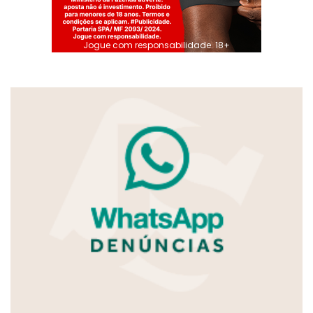
Jogue com responsabilidade. 18+