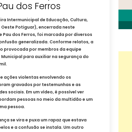
 Pau dos Ferros
eira Intermunicipal de Educação, Cultura,
 Oeste Potiguar), encerrada neste
e Pau dos Ferros, foi marcada por diversos
confusão generalizada. Conforme relatos, a
ido provocada por membros da equipe
 Municipal para auxiliar na segurança do
mil.
 e ações violentas envolvendo os
oram gravados por testemunhas e as
es sociais. Em um vídeo, é possível ver
bordam pessoas no meio da multidão e um
uma pessoa.
nça se vira e puxa um rapaz que estava
los e a confusão se instala. Um outro