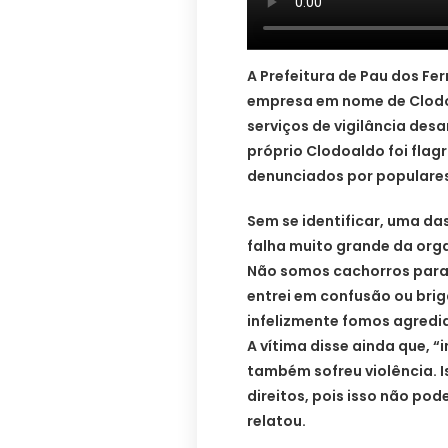
A Prefeitura de Pau dos Fer
empresa em nome de Clodo
serviços de vigilância desa
próprio Clodoaldo foi flag
denunciados por populares 
Sem se identificar, uma da
falha muito grande da org
Não somos cachorros para
entrei em confusão ou brig
infelizmente fomos agredi
A vítima disse ainda que, 
também sofreu violência. I
direitos, pois isso não po
relatou.