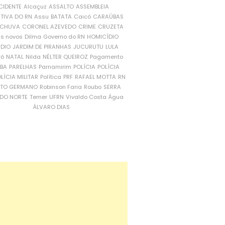
CIDENTE
Alcaçuz
ASSALTO
ASSEMBLEIA
ATIVA DO RN
Assu
BATATA
Caicó
CARAÚBAS
CHUVA
CORONEL AZEVEDO
CRIME
CRUZETA
is novos
Dilma
Governo do RN
HOMICÍDIO
NDIO
JARDIM DE PIRANHAS
JUCURUTU
LULA
ró
NATAL
Nilda
NÉLTER QUEIROZ
Pagamento
ÍBA
PARELHAS
Parnamirim
POLÍCIA
POLÍCIA
LÍCIA MILITAR
Política
PRF
RAFAEL MOTTA
RN
RTO GERMANO
Robinson Faria
Roubo
SERRA
DO NORTE
Temer
UFRN
Vivaldo Costa
Água
ÁLVARO DIAS