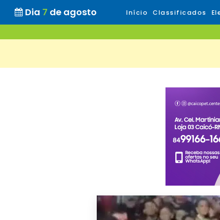
Dia
7
de agosto
Início
Classificados
El