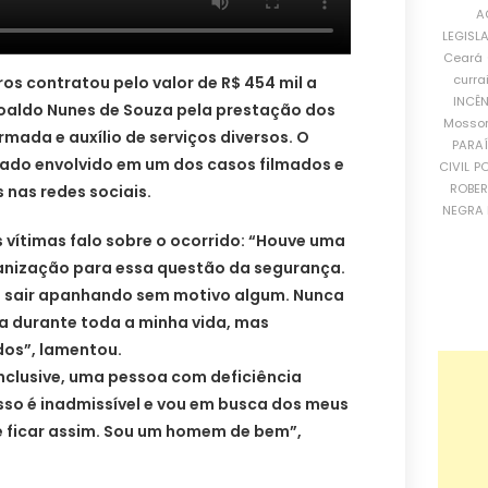
A
LEGISL
Ceará
curra
ros contratou pelo valor de R$ 454 mil a
INCÊ
aldo Nunes de Souza pela prestação dos
Mosso
rmada e auxílio de serviços diversos. O
PARA
rado envolvido em um dos casos filmados e
CIVIL
PO
ROBE
nas redes sociais.
NEGRA 
s vítimas falo sobre o ocorrido: “Houve uma
anização para essa questão da segurança.
 sair apanhando sem motivo algum. Nunca
a durante toda a minha vida, mas
dos”, lamentou.
“inclusive, uma pessoa com deficiência
sso é inadmissível e vou em busca dos meus
de ficar assim. Sou um homem de bem”,