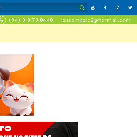
(84) 9 8173 8448
jairsampaio2@hotmail.com