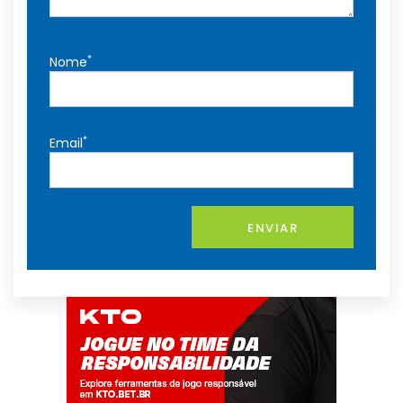
*
Nome
*
Email
ENVIAR