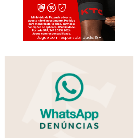
Jogue com responsabilidade. 18+