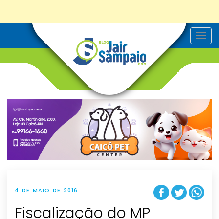
T
o
g
g
l
e
n
a
v
i
g
a
t
i
o
n
4 DE MAIO DE 2016
Fiscalização do MP