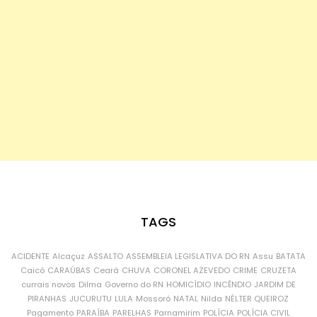
TAGS
ACIDENTE
Alcaçuz
ASSALTO
ASSEMBLEIA LEGISLATIVA DO RN
Assu
BATATA
Caicó
CARAÚBAS
Ceará
CHUVA
CORONEL AZEVEDO
CRIME
CRUZETA
currais novos
Dilma
Governo do RN
HOMICÍDIO
INCÊNDIO
JARDIM DE
PIRANHAS
JUCURUTU
LULA
Mossoró
NATAL
Nilda
NÉLTER QUEIROZ
Pagamento
PARAÍBA
PARELHAS
Parnamirim
POLÍCIA
POLÍCIA CIVIL