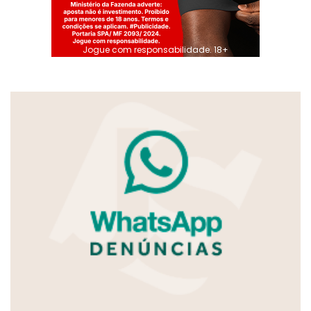
Jogue com responsabilidade. 18+