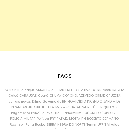
TAGS
ACIDENTE
Alcaçuz
ASSALTO
ASSEMBLEIA LEGISLATIVA DO RN
Assu
BATATA
Caicó
CARAÚBAS
Ceará
CHUVA
CORONEL AZEVEDO
CRIME
CRUZETA
currais novos
Dilma
Governo do RN
HOMICÍDIO
INCÊNDIO
JARDIM DE
PIRANHAS
JUCURUTU
LULA
Mossoró
NATAL
Nilda
NÉLTER QUEIROZ
Pagamento
PARAÍBA
PARELHAS
Parnamirim
POLÍCIA
POLÍCIA CIVIL
POLÍCIA MILITAR
Política
PRF
RAFAEL MOTTA
RN
ROBERTO GERMANO
Robinson Faria
Roubo
SERRA NEGRA DO NORTE
Temer
UFRN
Vivaldo