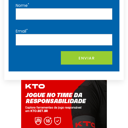
*
Nome
*
Email
ENVIAR