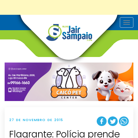
T
o
g
g
l
e
n
a
v
i
g
a
t
i
o
n
27 DE NOVEMBRO DE 2015
Flagrante: Polícia prende