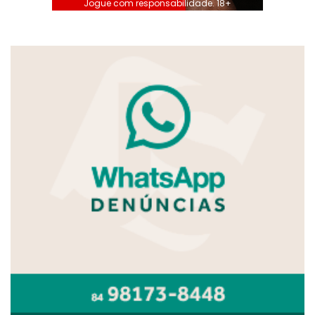
Jogue com responsabilidade. 18+