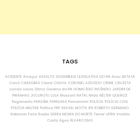
TAGS
ACIDENTE
Alcaçuz
ASSALTO
ASSEMBLEIA LEGISLATIVA DO RN
Assu
BATATA
Caicó
CARAÚBAS
Ceará
CHUVA
CORONEL AZEVEDO
CRIME
CRUZETA
currais novos
Dilma
Governo do RN
HOMICÍDIO
INCÊNDIO
JARDIM DE
PIRANHAS
JUCURUTU
LULA
Mossoró
NATAL
Nilda
NÉLTER QUEIROZ
Pagamento
PARAÍBA
PARELHAS
Parnamirim
POLÍCIA
POLÍCIA CIVIL
POLÍCIA MILITAR
Política
PRF
RAFAEL MOTTA
RN
ROBERTO GERMANO
Robinson Faria
Roubo
SERRA NEGRA DO NORTE
Temer
UFRN
Vivaldo
Costa
Água
ÁLVARO DIAS