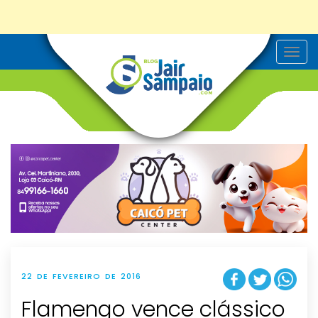
T
o
g
g
l
e
n
a
v
i
g
a
t
i
o
n
22 DE FEVEREIRO DE 2016
Flamengo vence clássico