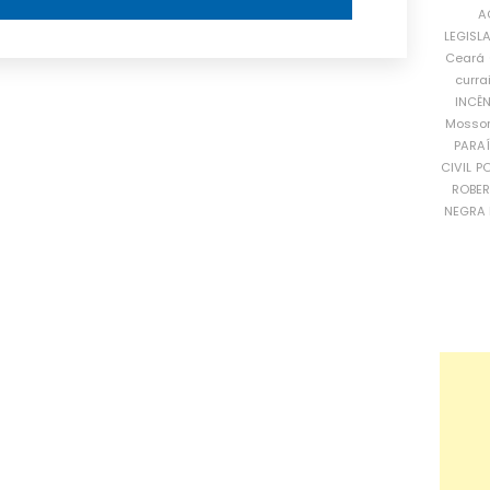
A
LEGISL
Ceará
curra
INCÊ
Mosso
PARA
CIVIL
PO
ROBE
NEGRA 