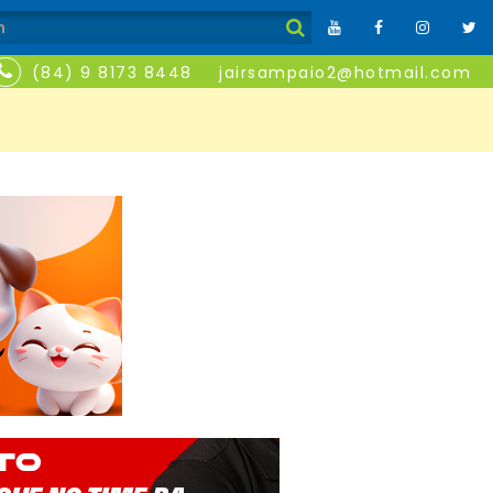
(84) 9 8173 8448
jairsampaio2@hotmail.com