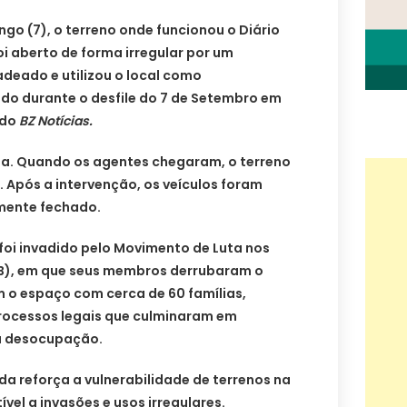
o (7), o terreno onde funcionou o Diário
oi aberto de forma irregular por um
adeado e utilizou o local como
o durante o desfile do 7 de Setembro em
 do
BZ Notícias.
nada. Quando os agentes chegaram, o terreno
. Após a intervenção, os veículos foram
amente fechado.
 foi invadido pelo Movimento de Luta nos
MLB), em que seus membros derrubaram o
 o espaço com cerca de 60 famílias,
rocessos legais que culminaram em
ra desocupação.
a reforça a vulnerabilidade de terrenos na
vel a invasões e usos irregulares.