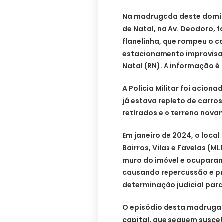
Na madrugada deste doming
de Natal, na Av. Deodoro, f
flanelinha, que rompeu o c
estacionamento improvisad
Natal (RN). A informação é
A Polícia Militar foi acio
já estava repleto de carros
retirados e o terreno nov
Em janeiro de 2024, o local
Bairros, Vilas e Favelas (
muro do imóvel e ocuparam
causando repercussão e p
determinação judicial pa
O episódio desta madrugad
capital, que seguem suscetí