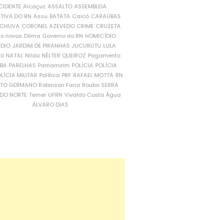
CIDENTE
Alcaçuz
ASSALTO
ASSEMBLEIA
ATIVA DO RN
Assu
BATATA
Caicó
CARAÚBAS
CHUVA
CORONEL AZEVEDO
CRIME
CRUZETA
is novos
Dilma
Governo do RN
HOMICÍDIO
NDIO
JARDIM DE PIRANHAS
JUCURUTU
LULA
ró
NATAL
Nilda
NÉLTER QUEIROZ
Pagamento
ÍBA
PARELHAS
Parnamirim
POLÍCIA
POLÍCIA
LÍCIA MILITAR
Política
PRF
RAFAEL MOTTA
RN
RTO GERMANO
Robinson Faria
Roubo
SERRA
DO NORTE
Temer
UFRN
Vivaldo Costa
Água
ÁLVARO DIAS