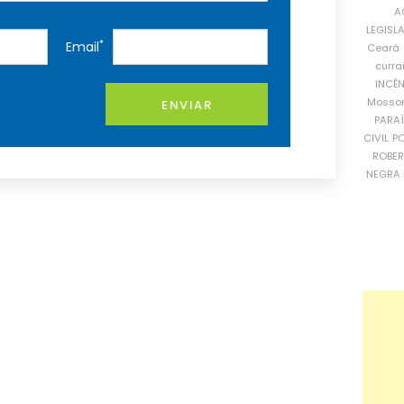
A
LEGISL
*
Email
Ceará
curra
INCÊ
Mosso
ENVIAR
PARA
CIVIL
PO
ROBE
NEGRA 