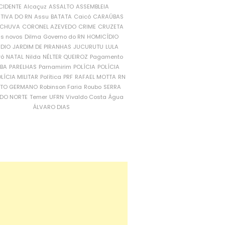
CIDENTE
Alcaçuz
ASSALTO
ASSEMBLEIA
ATIVA DO RN
Assu
BATATA
Caicó
CARAÚBAS
CHUVA
CORONEL AZEVEDO
CRIME
CRUZETA
is novos
Dilma
Governo do RN
HOMICÍDIO
NDIO
JARDIM DE PIRANHAS
JUCURUTU
LULA
ró
NATAL
Nilda
NÉLTER QUEIROZ
Pagamento
ÍBA
PARELHAS
Parnamirim
POLÍCIA
POLÍCIA
LÍCIA MILITAR
Política
PRF
RAFAEL MOTTA
RN
RTO GERMANO
Robinson Faria
Roubo
SERRA
DO NORTE
Temer
UFRN
Vivaldo Costa
Água
ÁLVARO DIAS