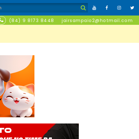
(84) 9 8173 8448
jairsampaio2@hotmail.com