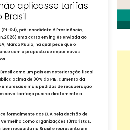
ão aplicasse tarifas
 Brasil
 (PL-RJ), pré-candidato à Presidência,
.jun.2026) uma carta em inglês enviada ao
UA, Marco Rubio, na qual pede que o
ance com a proposta de impor novas
ros.
o Brasil como um país em deterioração fiscal
ública acima de 80% do PIB, aumento da
 e empresas e mais pedidos de recuperação
um novo tarifaço puniria diretamente a
e formalmente aos EUA pela decisão de
 Vermelho como organizações t3rroristas,
 bem recebida no Brasil e representa um