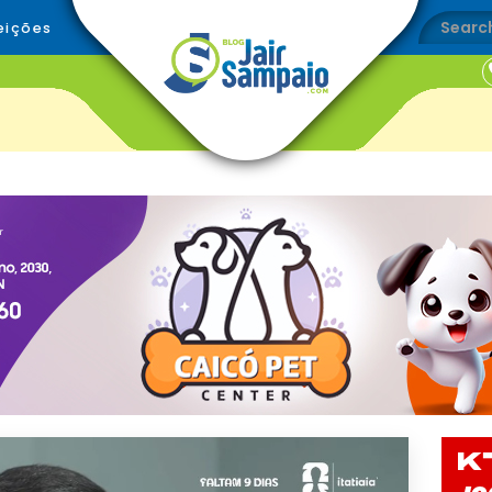
eições