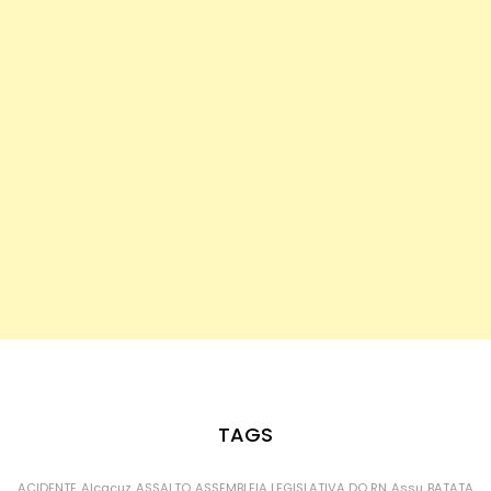
TAGS
ACIDENTE
Alcaçuz
ASSALTO
ASSEMBLEIA LEGISLATIVA DO RN
Assu
BATATA