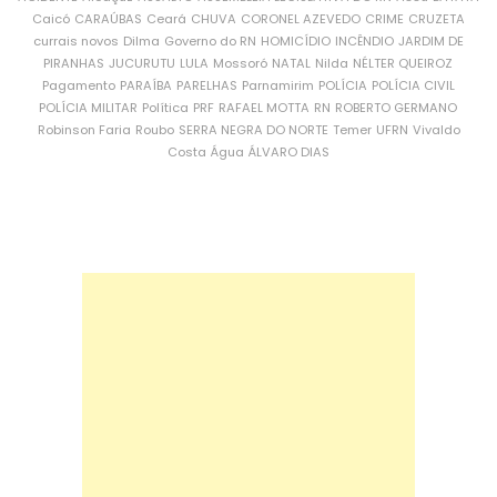
Caicó
CARAÚBAS
Ceará
CHUVA
CORONEL AZEVEDO
CRIME
CRUZETA
currais novos
Dilma
Governo do RN
HOMICÍDIO
INCÊNDIO
JARDIM DE
PIRANHAS
JUCURUTU
LULA
Mossoró
NATAL
Nilda
NÉLTER QUEIROZ
Pagamento
PARAÍBA
PARELHAS
Parnamirim
POLÍCIA
POLÍCIA CIVIL
POLÍCIA MILITAR
Política
PRF
RAFAEL MOTTA
RN
ROBERTO GERMANO
Robinson Faria
Roubo
SERRA NEGRA DO NORTE
Temer
UFRN
Vivaldo
Costa
Água
ÁLVARO DIAS