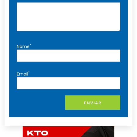
*
Nome
*
Email
ENVIAR