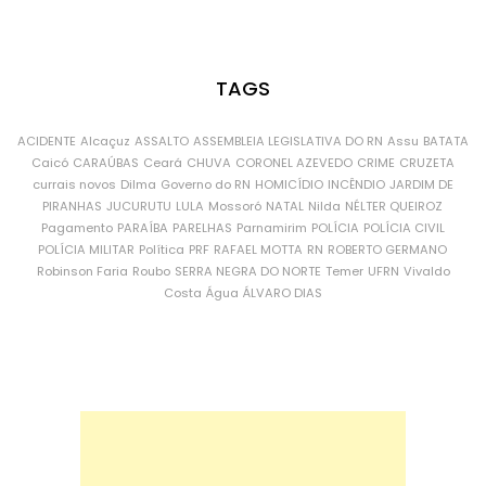
TAGS
ACIDENTE
Alcaçuz
ASSALTO
ASSEMBLEIA LEGISLATIVA DO RN
Assu
BATATA
Caicó
CARAÚBAS
Ceará
CHUVA
CORONEL AZEVEDO
CRIME
CRUZETA
currais novos
Dilma
Governo do RN
HOMICÍDIO
INCÊNDIO
JARDIM DE
PIRANHAS
JUCURUTU
LULA
Mossoró
NATAL
Nilda
NÉLTER QUEIROZ
Pagamento
PARAÍBA
PARELHAS
Parnamirim
POLÍCIA
POLÍCIA CIVIL
POLÍCIA MILITAR
Política
PRF
RAFAEL MOTTA
RN
ROBERTO GERMANO
Robinson Faria
Roubo
SERRA NEGRA DO NORTE
Temer
UFRN
Vivaldo
Costa
Água
ÁLVARO DIAS