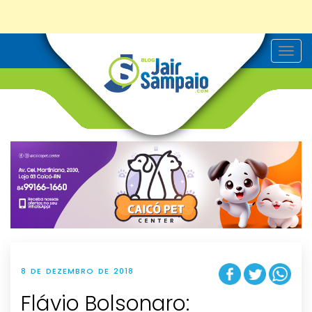
T
o
g
g
l
e
n
a
v
i
g
a
t
i
o
n
8 DE DEZEMBRO DE 2018
Flávio Bolsonaro: