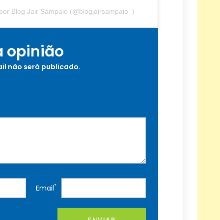
por Blog Jair Sampaio (@blogjairsampaio_)
a opinião
il não será publicado.
*
Email
ENVIAR