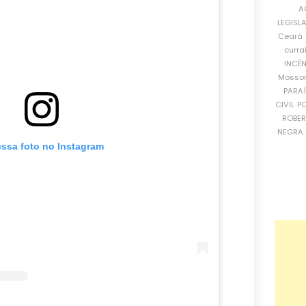
A
LEGISL
Ceará
curra
INCÊ
Mosso
PARA
CIVIL
PO
ROBE
NEGRA 
essa foto no Instagram