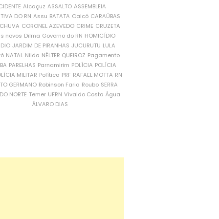
CIDENTE
Alcaçuz
ASSALTO
ASSEMBLEIA
ATIVA DO RN
Assu
BATATA
Caicó
CARAÚBAS
CHUVA
CORONEL AZEVEDO
CRIME
CRUZETA
is novos
Dilma
Governo do RN
HOMICÍDIO
NDIO
JARDIM DE PIRANHAS
JUCURUTU
LULA
ró
NATAL
Nilda
NÉLTER QUEIROZ
Pagamento
ÍBA
PARELHAS
Parnamirim
POLÍCIA
POLÍCIA
LÍCIA MILITAR
Política
PRF
RAFAEL MOTTA
RN
RTO GERMANO
Robinson Faria
Roubo
SERRA
DO NORTE
Temer
UFRN
Vivaldo Costa
Água
ÁLVARO DIAS