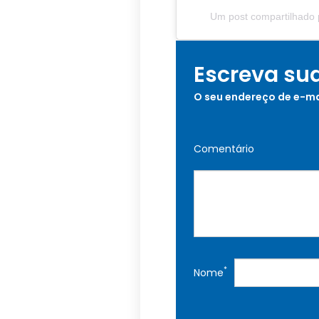
Um post compartilhado 
Escreva su
O seu endereço de e-ma
Comentário
*
Nome