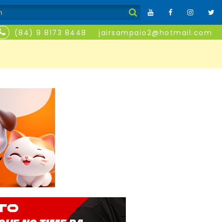
(84) 9 8173 8448
jairsampaio2@hotmail.com