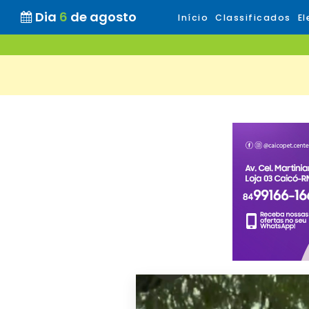
Dia
6
de agosto
Início
Classificados
El