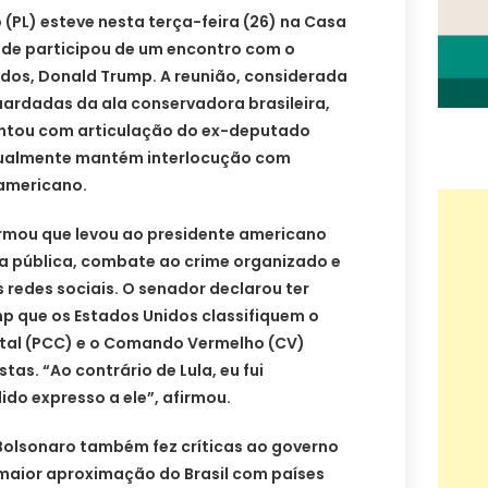
 (PL) esteve nesta terça-feira (26) na Casa
de participou de um encontro com o
idos, Donald Trump. A reunião, considerada
rdadas da ala conservadora brasileira,
ontou com articulação do ex-deputado
tualmente mantém interlocução com
americano.
irmou que levou ao presidente americano
a pública, combate ao crime organizado e
 redes sociais. O senador declarou ter
p que os Estados Unidos classifiquem o
tal (PCC) e o Comando Vermelho (CV)
as. “Ao contrário de Lula, eu fui
do expresso a ele”, afirmou.
 Bolsonaro também fez críticas ao governo
 maior aproximação do Brasil com países