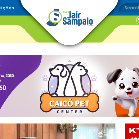
eições