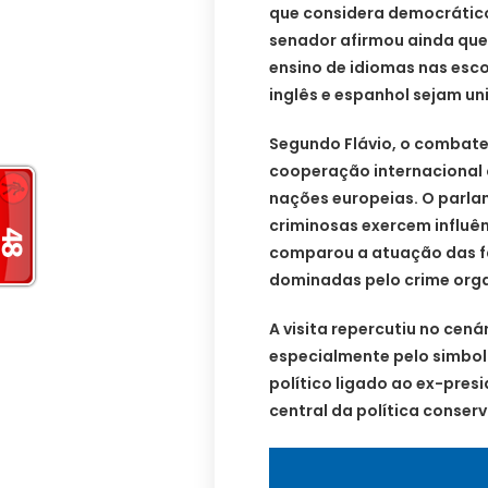
que considera democrátic
senador afirmou ainda qu
ensino de idiomas nas esco
inglês e espanhol sejam un
Segundo Flávio, o combate
cooperação internacional 
nações europeias. O parl
criminosas exercem influên
comparou a atuação das f
dominadas pelo crime org
A visita repercutiu no cenár
especialmente pelo simbo
político ligado ao ex-pres
central da política conser