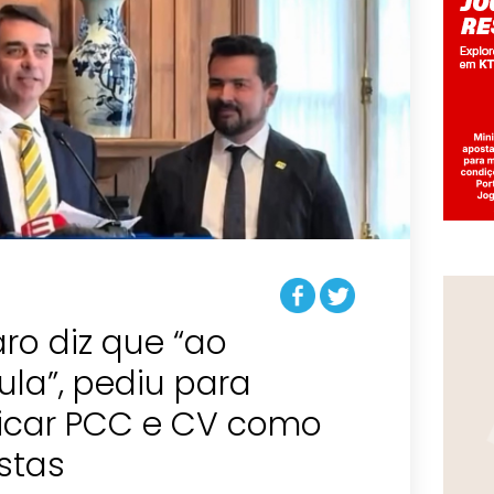
aro diz que “ao
ula”, pediu para
ficar PCC e CV como
istas