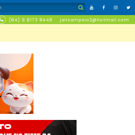
(84) 9 8173 8448
jairsampaio2@hotmail.com