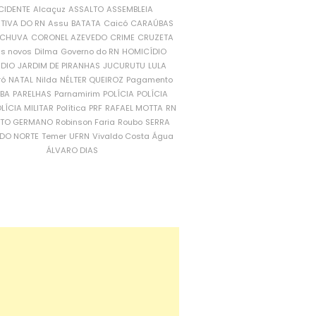
CIDENTE
Alcaçuz
ASSALTO
ASSEMBLEIA
ATIVA DO RN
Assu
BATATA
Caicó
CARAÚBAS
CHUVA
CORONEL AZEVEDO
CRIME
CRUZETA
is novos
Dilma
Governo do RN
HOMICÍDIO
NDIO
JARDIM DE PIRANHAS
JUCURUTU
LULA
ró
NATAL
Nilda
NÉLTER QUEIROZ
Pagamento
ÍBA
PARELHAS
Parnamirim
POLÍCIA
POLÍCIA
LÍCIA MILITAR
Política
PRF
RAFAEL MOTTA
RN
RTO GERMANO
Robinson Faria
Roubo
SERRA
DO NORTE
Temer
UFRN
Vivaldo Costa
Água
ÁLVARO DIAS