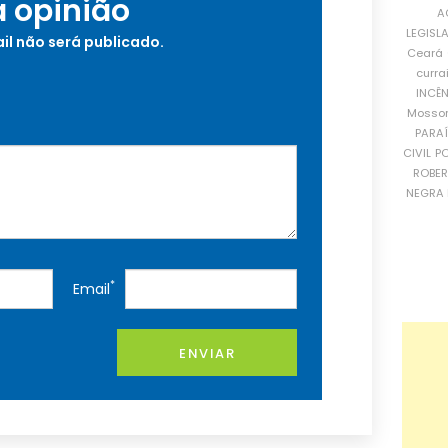
a opinião
A
LEGISL
il não será publicado.
Ceará
curra
INCÊ
Mosso
PARA
CIVIL
PO
ROBE
NEGRA 
*
Email
ENVIAR