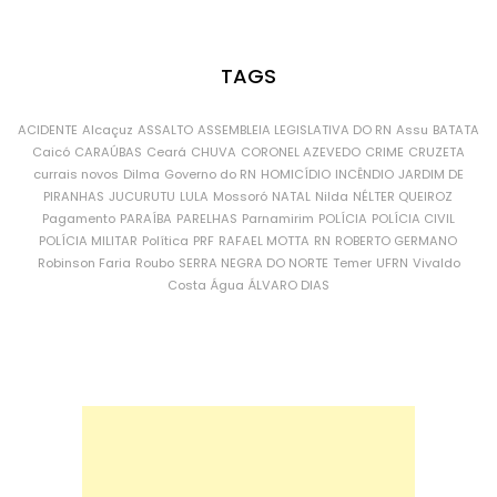
TAGS
ACIDENTE
Alcaçuz
ASSALTO
ASSEMBLEIA LEGISLATIVA DO RN
Assu
BATATA
Caicó
CARAÚBAS
Ceará
CHUVA
CORONEL AZEVEDO
CRIME
CRUZETA
currais novos
Dilma
Governo do RN
HOMICÍDIO
INCÊNDIO
JARDIM DE
PIRANHAS
JUCURUTU
LULA
Mossoró
NATAL
Nilda
NÉLTER QUEIROZ
Pagamento
PARAÍBA
PARELHAS
Parnamirim
POLÍCIA
POLÍCIA CIVIL
POLÍCIA MILITAR
Política
PRF
RAFAEL MOTTA
RN
ROBERTO GERMANO
Robinson Faria
Roubo
SERRA NEGRA DO NORTE
Temer
UFRN
Vivaldo
Costa
Água
ÁLVARO DIAS