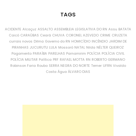
TAGS
ACIDENTE
Alcaçuz
ASSALTO
ASSEMBLEIA LEGISLATIVA DO RN
Assu
BATATA
Caicó
CARAÚBAS
Ceará
CHUVA
CORONEL AZEVEDO
CRIME
CRUZETA
currais novos
Dilma
Governo do RN
HOMICÍDIO
INCÊNDIO
JARDIM DE
PIRANHAS
JUCURUTU
LULA
Mossoró
NATAL
Nilda
NÉLTER QUEIROZ
Pagamento
PARAÍBA
PARELHAS
Parnamirim
POLÍCIA
POLÍCIA CIVIL
POLÍCIA MILITAR
Política
PRF
RAFAEL MOTTA
RN
ROBERTO GERMANO
Robinson Faria
Roubo
SERRA NEGRA DO NORTE
Temer
UFRN
Vivaldo
Costa
Água
ÁLVARO DIAS