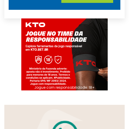
Jogue com responsabilidade. 18+