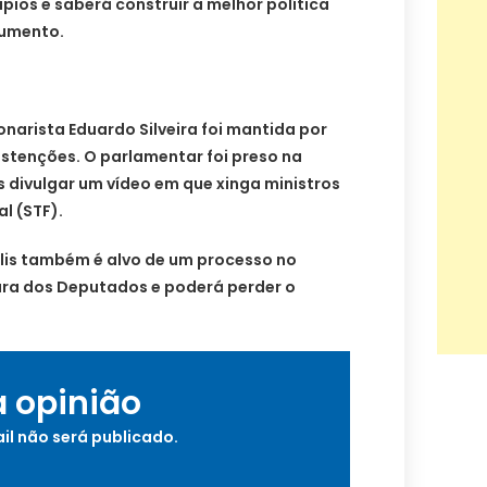
cípios e saberá construir a melhor política
cumento.
narista Eduardo Silveira foi mantida por
bstenções. O parlamentar foi preso na
ós divulgar um vídeo em que xinga ministros
l (STF).
elis também é alvo de um processo no
ra dos Deputados e poderá perder o
a opinião
il não será publicado.