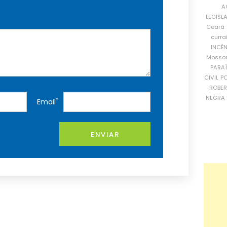
A
LEGISL
Ceará
curra
INCÊ
Mosso
PARA
CIVIL
PO
ROBE
NEGRA 
*
Email
ENVIAR