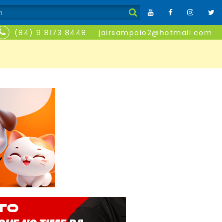
(84) 9 8173 8448
jairsampaio2@hotmail.com