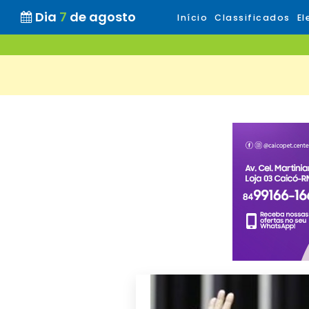
Dia
7
de agosto
Início
Classificados
El