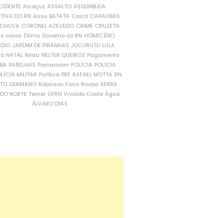
CIDENTE
Alcaçuz
ASSALTO
ASSEMBLEIA
ATIVA DO RN
Assu
BATATA
Caicó
CARAÚBAS
CHUVA
CORONEL AZEVEDO
CRIME
CRUZETA
is novos
Dilma
Governo do RN
HOMICÍDIO
NDIO
JARDIM DE PIRANHAS
JUCURUTU
LULA
ró
NATAL
Nilda
NÉLTER QUEIROZ
Pagamento
ÍBA
PARELHAS
Parnamirim
POLÍCIA
POLÍCIA
LÍCIA MILITAR
Política
PRF
RAFAEL MOTTA
RN
RTO GERMANO
Robinson Faria
Roubo
SERRA
DO NORTE
Temer
UFRN
Vivaldo Costa
Água
ÁLVARO DIAS