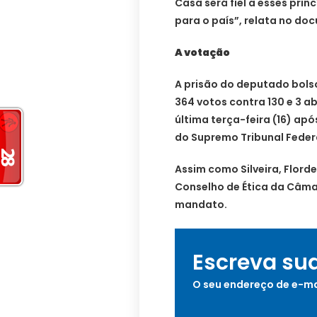
Casa será fiel a esses prin
para o país”, relata no do
A votação
A prisão do deputado bolso
364 votos contra 130 e 3 a
última terça-feira (16) ap
do Supremo Tribunal Federa
Assim como Silveira, Flord
Conselho de Ética da Câma
mandato.
Escreva su
O seu endereço de e-ma