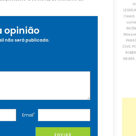
A
LEGISL
Ceará
curra
a opinião
INCÊ
Mosso
il não será publicado.
PARA
CIVIL
PO
ROBE
NEGRA 
*
Email
ENVIAR