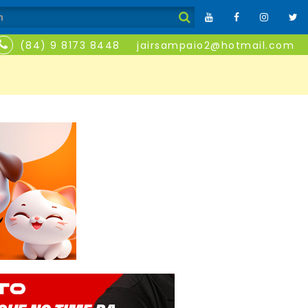
(84) 9 8173 8448
jairsampaio2@hotmail.com