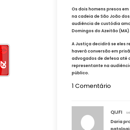
Os dois homens presos em 
na cadeia de São João dos
audiência de custódia ama
Domingos do Azeitão (MA)
A Justiça decidirá se eles
haverá conversão em pris
advogados de defesa até
representante na audiênci
público.
1
Comentário
QIJFI
se
Daria pr
patologia