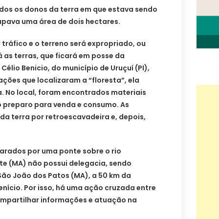
ados os donos da terra em que estava sendo
cupava uma área de dois hectares.
 tráfico e o terreno será expropriado, ou
á as terras, que ficará em posse da
élio Benicio, do município de Uruçuí (PI),
ações que localizaram a “floresta”, ela
. No local, foram encontrados materiais
 preparo para venda e consumo. As
a terra por retroescavadeira e, depois,
parados por uma ponte sobre o rio
te (MA) não possui delegacia, sendo
São João dos Patos (MA), a 50 km da
enício. Por isso, há uma ação cruzada entre
mpartilhar informações e atuação na