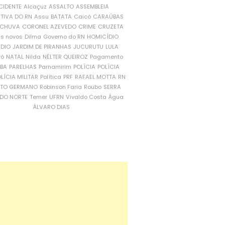
CIDENTE
Alcaçuz
ASSALTO
ASSEMBLEIA
ATIVA DO RN
Assu
BATATA
Caicó
CARAÚBAS
CHUVA
CORONEL AZEVEDO
CRIME
CRUZETA
is novos
Dilma
Governo do RN
HOMICÍDIO
NDIO
JARDIM DE PIRANHAS
JUCURUTU
LULA
ró
NATAL
Nilda
NÉLTER QUEIROZ
Pagamento
ÍBA
PARELHAS
Parnamirim
POLÍCIA
POLÍCIA
LÍCIA MILITAR
Política
PRF
RAFAEL MOTTA
RN
RTO GERMANO
Robinson Faria
Roubo
SERRA
DO NORTE
Temer
UFRN
Vivaldo Costa
Água
ÁLVARO DIAS