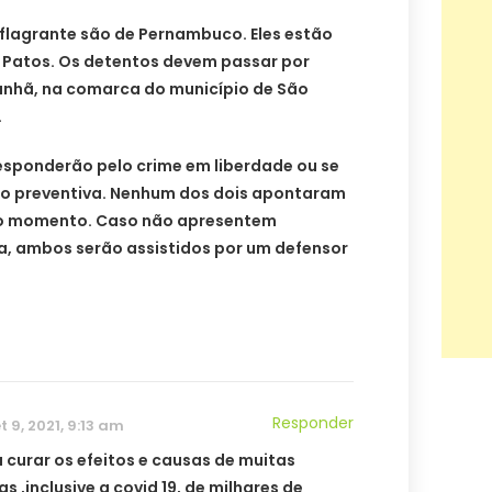
flagrante são de Pernambuco. Eles estão
 Patos. Os detentos devem passar por
nhã, na comarca do município de São
.
 responderão pelo crime em liberdade ou se
ão preventiva. Nenhum dos dois apontaram
 o momento. Caso não apresentem
a, ambos serão assistidos por um defensor
Responder
t 9, 2021, 9:13 am
a curar os efeitos e causas de muitas
s ,inclusive a covid 19, de milhares de