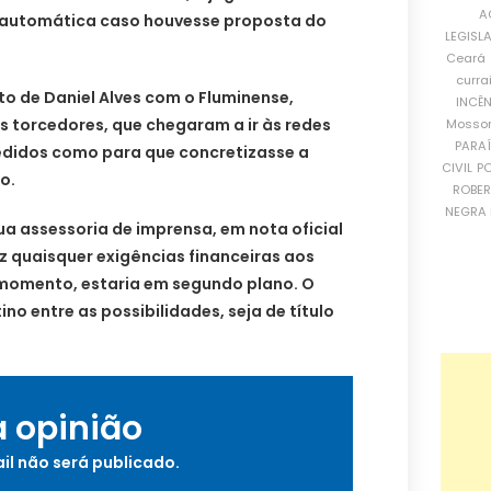
A
o automática caso houvesse proposta do
LEGISL
Ceará
curra
to de Daniel Alves com o Fluminense,
INCÊ
s torcedores, que chegaram a ir às redes
Mosso
PARA
pedidos como para que concretizasse a
CIVIL
PO
o.
ROBE
NEGRA 
a assessoria de imprensa, em nota oficial
ez quaisquer exigências financeiras aos
e momento, estaria em segundo plano. O
no entre as possibilidades, seja de título
a opinião
il não será publicado.