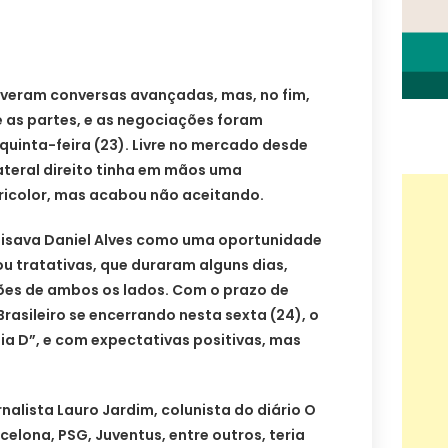
tiveram conversas avançadas, mas, no fim,
 as partes, e as negociações foram
quinta-feira (23). Livre no mercado desde
lateral direito tinha em mãos uma
ricolor, mas acabou não aceitando.
alisava Daniel Alves como uma oportunidade
ou tratativas, que duraram alguns dias,
es de ambos os lados. Com o prazo de
asileiro se encerrando nesta sexta (24), o
Dia D”, e com expectativas positivas, mas
alista Lauro Jardim, colunista do diário O
elona, PSG, Juventus, entre outros, teria