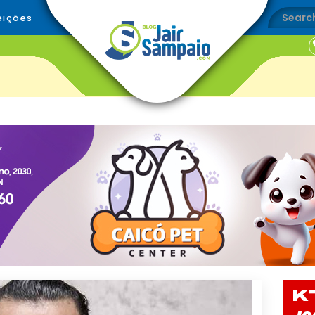
eições