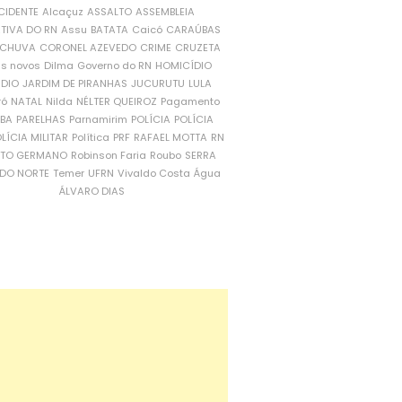
CIDENTE
Alcaçuz
ASSALTO
ASSEMBLEIA
ATIVA DO RN
Assu
BATATA
Caicó
CARAÚBAS
CHUVA
CORONEL AZEVEDO
CRIME
CRUZETA
is novos
Dilma
Governo do RN
HOMICÍDIO
NDIO
JARDIM DE PIRANHAS
JUCURUTU
LULA
ró
NATAL
Nilda
NÉLTER QUEIROZ
Pagamento
ÍBA
PARELHAS
Parnamirim
POLÍCIA
POLÍCIA
LÍCIA MILITAR
Política
PRF
RAFAEL MOTTA
RN
RTO GERMANO
Robinson Faria
Roubo
SERRA
DO NORTE
Temer
UFRN
Vivaldo Costa
Água
ÁLVARO DIAS