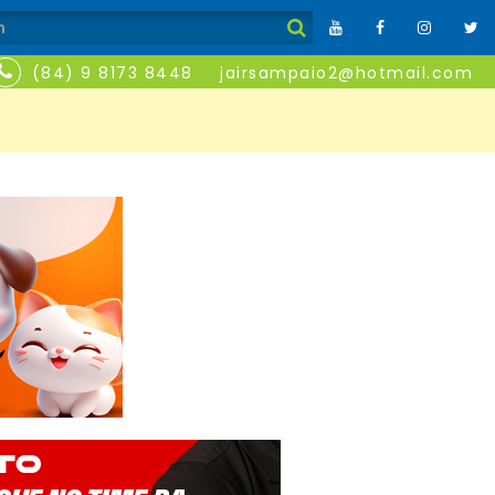
(84) 9 8173 8448
jairsampaio2@hotmail.com