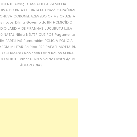
CIDENTE
Alcaçuz
ASSALTO
ASSEMBLEIA
ATIVA DO RN
Assu
BATATA
Caicó
CARAÚBAS
CHUVA
CORONEL AZEVEDO
CRIME
CRUZETA
is novos
Dilma
Governo do RN
HOMICÍDIO
NDIO
JARDIM DE PIRANHAS
JUCURUTU
LULA
ró
NATAL
Nilda
NÉLTER QUEIROZ
Pagamento
ÍBA
PARELHAS
Parnamirim
POLÍCIA
POLÍCIA
LÍCIA MILITAR
Política
PRF
RAFAEL MOTTA
RN
RTO GERMANO
Robinson Faria
Roubo
SERRA
DO NORTE
Temer
UFRN
Vivaldo Costa
Água
ÁLVARO DIAS