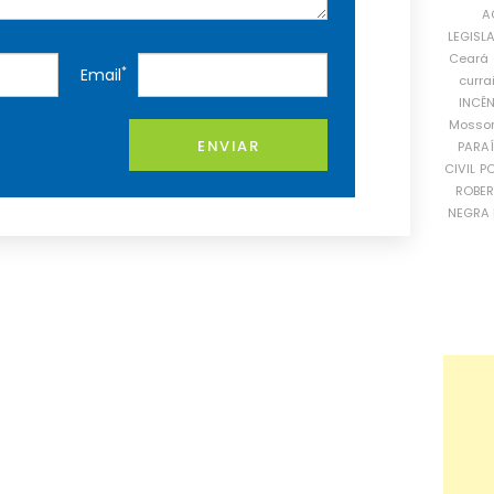
A
LEGISL
Ceará
*
Email
curra
INCÊ
Mosso
ENVIAR
PARA
CIVIL
PO
ROBE
NEGRA 