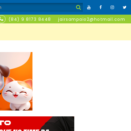
(84) 9 8173 8448
jairsampaio2@hotmail.com