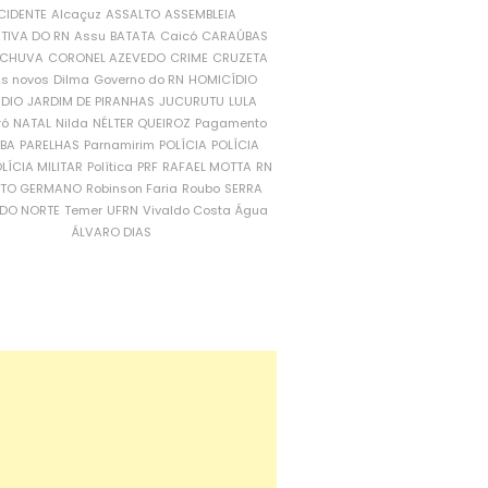
CIDENTE
Alcaçuz
ASSALTO
ASSEMBLEIA
ATIVA DO RN
Assu
BATATA
Caicó
CARAÚBAS
CHUVA
CORONEL AZEVEDO
CRIME
CRUZETA
is novos
Dilma
Governo do RN
HOMICÍDIO
NDIO
JARDIM DE PIRANHAS
JUCURUTU
LULA
ró
NATAL
Nilda
NÉLTER QUEIROZ
Pagamento
ÍBA
PARELHAS
Parnamirim
POLÍCIA
POLÍCIA
LÍCIA MILITAR
Política
PRF
RAFAEL MOTTA
RN
RTO GERMANO
Robinson Faria
Roubo
SERRA
DO NORTE
Temer
UFRN
Vivaldo Costa
Água
ÁLVARO DIAS