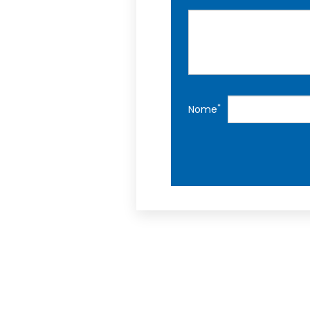
*
Nome