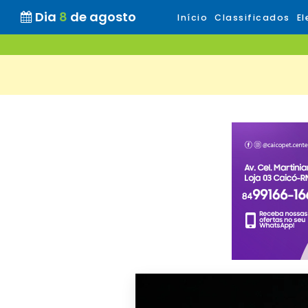
Dia
8
de agosto
Início
Classificados
El