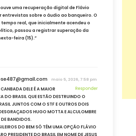
uve uma recuperação digital de Flávio
r entrevistas sobre o áudio ao banqueiro. O
tempo real, que inicialmente acendeu o
olítico, passou a registrar superação da
exta-feira (15).”
jose487@gmail.com
maio 5, 2026, 7:58 pm
Responder
R CANBADA DELE É A MAIOR
A DO BRASIL QUE ESTÃO DESTRUINDO O
ASIL JUNTOS COM O STF E OUTROS DOIS
DESGRAÇADOS HUGO MOTTA E ALCULOMBRE
 DE BANDIDOS.
ILEIROS DO BEM SÓ TÊM UMA OPÇÃO FLÁVIO
O PRESIDENTE DO BRASIL EM NOME DE JESUS