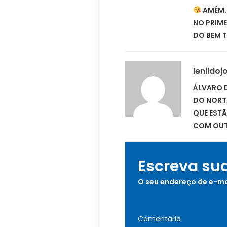
AMÉM.
NO PRIME
DO BEM 
lenildo
ÁLVARO 
DO NORTE
QUE EST
COM OUT
Escreva su
O seu endereço de e-ma
Comentário