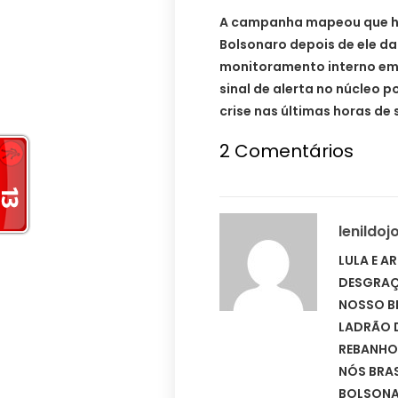
A campanha mapeou que ho
Bolsonaro depois de ele da
monitoramento interno em 
sinal de alerta no núcleo p
crise nas últimas horas de s
2 Comentários
lenildo
LULA E A
DESGRAÇ
NOSSO BR
LADRÃO 
REBANHO
NÓS BRAS
BOLSONAR