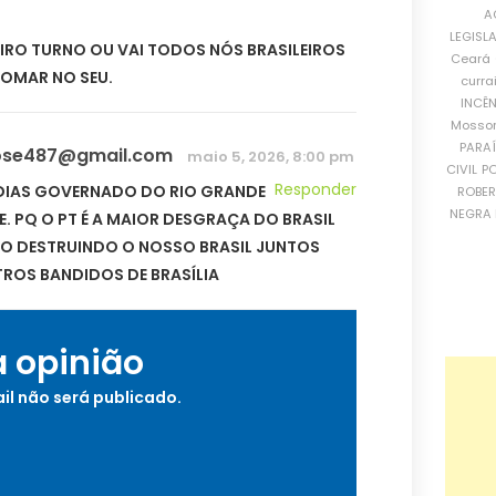
A
LEGISL
IRO TURNO OU VAI TODOS NÓS BRASILEIROS
Ceará
TOMAR NO SEU.
curra
INCÊ
Mosso
PARA
jose487@gmail.com
maio 5, 2026, 8:00 pm
CIVIL
PO
Responder
DIAS GOVERNADO DO RIO GRANDE
ROBE
NEGRA 
. PQ O PT É A MAIOR DESGRAÇA DO BRASIL
ÃO DESTRUINDO O NOSSO BRASIL JUNTOS
ROS BANDIDOS DE BRASÍLIA
a opinião
il não será publicado.