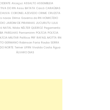
CIDENTE
Alcaçuz
ASSALTO
ASSEMBLEIA
ATIVA DO RN
Assu
BATATA
Caicó
CARAÚBAS
CHUVA
CORONEL AZEVEDO
CRIME
CRUZETA
is novos
Dilma
Governo do RN
HOMICÍDIO
NDIO
JARDIM DE PIRANHAS
JUCURUTU
LULA
ró
NATAL
Nilda
NÉLTER QUEIROZ
Pagamento
ÍBA
PARELHAS
Parnamirim
POLÍCIA
POLÍCIA
LÍCIA MILITAR
Política
PRF
RAFAEL MOTTA
RN
RTO GERMANO
Robinson Faria
Roubo
SERRA
DO NORTE
Temer
UFRN
Vivaldo Costa
Água
ÁLVARO DIAS