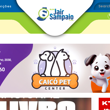
eições