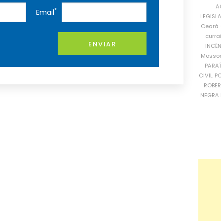
A
*
Email
LEGISL
Ceará
curra
ENVIAR
INCÊ
Mosso
PARA
CIVIL
PO
ROBE
NEGRA 