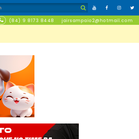
(84) 9 8173 8448
jairsampaio2@hotmail.com