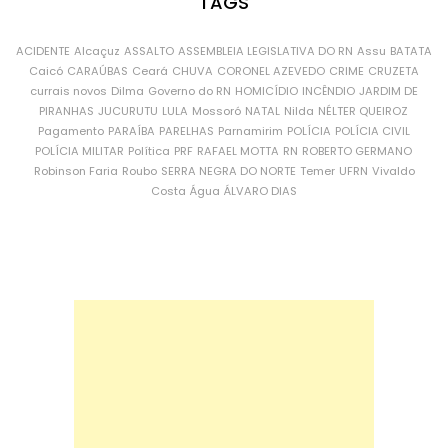
TAGS
ACIDENTE
Alcaçuz
ASSALTO
ASSEMBLEIA LEGISLATIVA DO RN
Assu
BATATA
Caicó
CARAÚBAS
Ceará
CHUVA
CORONEL AZEVEDO
CRIME
CRUZETA
currais novos
Dilma
Governo do RN
HOMICÍDIO
INCÊNDIO
JARDIM DE
PIRANHAS
JUCURUTU
LULA
Mossoró
NATAL
Nilda
NÉLTER QUEIROZ
Pagamento
PARAÍBA
PARELHAS
Parnamirim
POLÍCIA
POLÍCIA CIVIL
POLÍCIA MILITAR
Política
PRF
RAFAEL MOTTA
RN
ROBERTO GERMANO
Robinson Faria
Roubo
SERRA NEGRA DO NORTE
Temer
UFRN
Vivaldo
Costa
Água
ÁLVARO DIAS