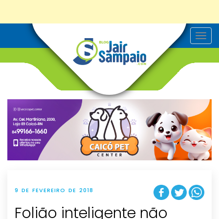
T
o
g
g
l
e
n
a
v
i
g
a
t
i
o
n
9 DE FEVEREIRO DE 2018
Folião inteligente não