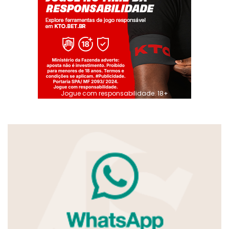
Jogue com responsabilidade. 18+