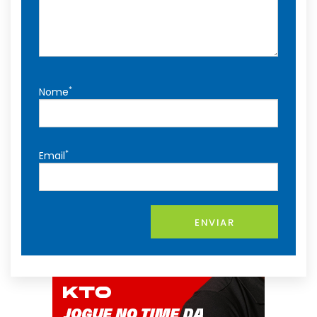
*
Nome
*
Email
ENVIAR