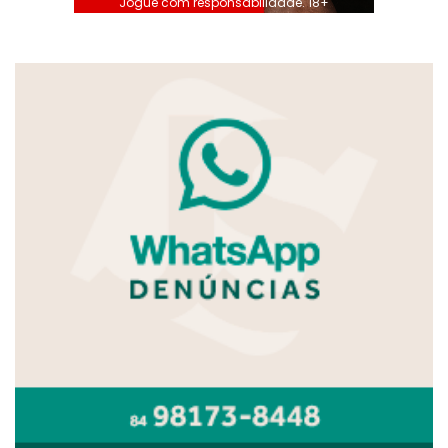
Jogue com responsabilidade. 18+