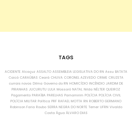
TAGS
ACIDENTE
Alcaçuz
ASSALTO
ASSEMBLEIA LEGISLATIVA DO RN
Assu
BATATA
Caicó
CARAÚBAS
Ceará
CHUVA
CORONEL AZEVEDO
CRIME
CRUZETA
currais novos
Dilma
Governo do RN
HOMICÍDIO
INCÊNDIO
JARDIM DE
PIRANHAS
JUCURUTU
LULA
Mossoró
NATAL
Nilda
NÉLTER QUEIROZ
Pagamento
PARAÍBA
PARELHAS
Parnamirim
POLÍCIA
POLÍCIA CIVIL
POLÍCIA MILITAR
Política
PRF
RAFAEL MOTTA
RN
ROBERTO GERMANO
Robinson Faria
Roubo
SERRA NEGRA DO NORTE
Temer
UFRN
Vivaldo
Costa
Água
ÁLVARO DIAS