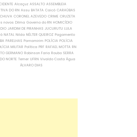
CIDENTE
Alcaçuz
ASSALTO
ASSEMBLEIA
ATIVA DO RN
Assu
BATATA
Caicó
CARAÚBAS
CHUVA
CORONEL AZEVEDO
CRIME
CRUZETA
is novos
Dilma
Governo do RN
HOMICÍDIO
NDIO
JARDIM DE PIRANHAS
JUCURUTU
LULA
ró
NATAL
Nilda
NÉLTER QUEIROZ
Pagamento
ÍBA
PARELHAS
Parnamirim
POLÍCIA
POLÍCIA
LÍCIA MILITAR
Política
PRF
RAFAEL MOTTA
RN
RTO GERMANO
Robinson Faria
Roubo
SERRA
DO NORTE
Temer
UFRN
Vivaldo Costa
Água
ÁLVARO DIAS