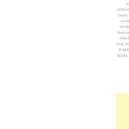
A
LEGISL
Ceará
curra
INCÊ
Mosso
PARA
CIVIL
PO
ROBE
NEGRA 