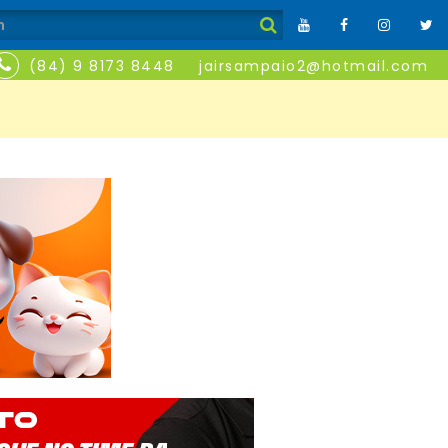
(84) 9 8173 8448
jairsampaio2@hotmail.com