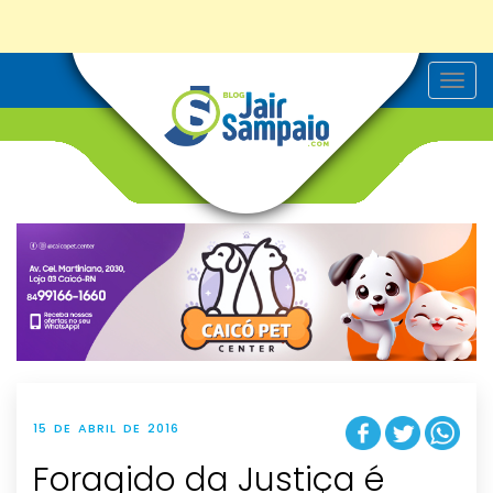
T
o
g
g
l
e
n
a
v
i
g
a
t
i
o
n
15 DE ABRIL DE 2016
Foragido da Justiça é