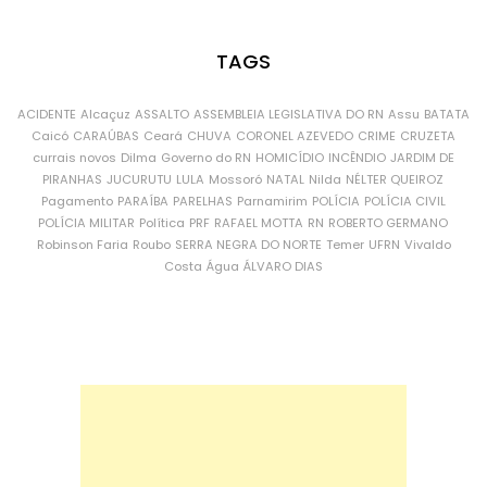
TAGS
ACIDENTE
Alcaçuz
ASSALTO
ASSEMBLEIA LEGISLATIVA DO RN
Assu
BATATA
Caicó
CARAÚBAS
Ceará
CHUVA
CORONEL AZEVEDO
CRIME
CRUZETA
currais novos
Dilma
Governo do RN
HOMICÍDIO
INCÊNDIO
JARDIM DE
PIRANHAS
JUCURUTU
LULA
Mossoró
NATAL
Nilda
NÉLTER QUEIROZ
Pagamento
PARAÍBA
PARELHAS
Parnamirim
POLÍCIA
POLÍCIA CIVIL
POLÍCIA MILITAR
Política
PRF
RAFAEL MOTTA
RN
ROBERTO GERMANO
Robinson Faria
Roubo
SERRA NEGRA DO NORTE
Temer
UFRN
Vivaldo
Costa
Água
ÁLVARO DIAS