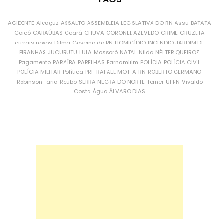
ACIDENTE
Alcaçuz
ASSALTO
ASSEMBLEIA LEGISLATIVA DO RN
Assu
BATATA
Caicó
CARAÚBAS
Ceará
CHUVA
CORONEL AZEVEDO
CRIME
CRUZETA
currais novos
Dilma
Governo do RN
HOMICÍDIO
INCÊNDIO
JARDIM DE
PIRANHAS
JUCURUTU
LULA
Mossoró
NATAL
Nilda
NÉLTER QUEIROZ
Pagamento
PARAÍBA
PARELHAS
Parnamirim
POLÍCIA
POLÍCIA CIVIL
POLÍCIA MILITAR
Política
PRF
RAFAEL MOTTA
RN
ROBERTO GERMANO
Robinson Faria
Roubo
SERRA NEGRA DO NORTE
Temer
UFRN
Vivaldo
Costa
Água
ÁLVARO DIAS