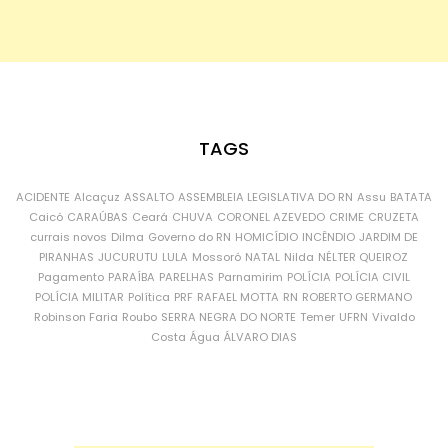
TAGS
ACIDENTE
Alcaçuz
ASSALTO
ASSEMBLEIA LEGISLATIVA DO RN
Assu
BATATA
Caicó
CARAÚBAS
Ceará
CHUVA
CORONEL AZEVEDO
CRIME
CRUZETA
currais novos
Dilma
Governo do RN
HOMICÍDIO
INCÊNDIO
JARDIM DE
PIRANHAS
JUCURUTU
LULA
Mossoró
NATAL
Nilda
NÉLTER QUEIROZ
Pagamento
PARAÍBA
PARELHAS
Parnamirim
POLÍCIA
POLÍCIA CIVIL
POLÍCIA MILITAR
Política
PRF
RAFAEL MOTTA
RN
ROBERTO GERMANO
Robinson Faria
Roubo
SERRA NEGRA DO NORTE
Temer
UFRN
Vivaldo
Costa
Água
ÁLVARO DIAS