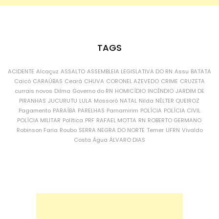
TAGS
ACIDENTE
Alcaçuz
ASSALTO
ASSEMBLEIA LEGISLATIVA DO RN
Assu
BATATA
Caicó
CARAÚBAS
Ceará
CHUVA
CORONEL AZEVEDO
CRIME
CRUZETA
currais novos
Dilma
Governo do RN
HOMICÍDIO
INCÊNDIO
JARDIM DE
PIRANHAS
JUCURUTU
LULA
Mossoró
NATAL
Nilda
NÉLTER QUEIROZ
Pagamento
PARAÍBA
PARELHAS
Parnamirim
POLÍCIA
POLÍCIA CIVIL
POLÍCIA MILITAR
Política
PRF
RAFAEL MOTTA
RN
ROBERTO GERMANO
Robinson Faria
Roubo
SERRA NEGRA DO NORTE
Temer
UFRN
Vivaldo
Costa
Água
ÁLVARO DIAS