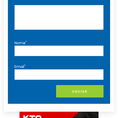
*
Nome
*
Email
ENVIAR