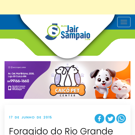
T
o
g
g
l
e
n
a
v
i
g
a
t
i
o
n
17 DE JUNHO DE 2015
Foragido do Rio Grande