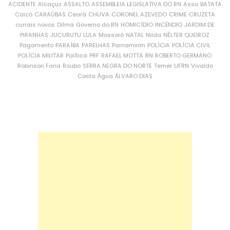
ACIDENTE
Alcaçuz
ASSALTO
ASSEMBLEIA LEGISLATIVA DO RN
Assu
BATATA
Caicó
CARAÚBAS
Ceará
CHUVA
CORONEL AZEVEDO
CRIME
CRUZETA
currais novos
Dilma
Governo do RN
HOMICÍDIO
INCÊNDIO
JARDIM DE
PIRANHAS
JUCURUTU
LULA
Mossoró
NATAL
Nilda
NÉLTER QUEIROZ
Pagamento
PARAÍBA
PARELHAS
Parnamirim
POLÍCIA
POLÍCIA CIVIL
POLÍCIA MILITAR
Política
PRF
RAFAEL MOTTA
RN
ROBERTO GERMANO
Robinson Faria
Roubo
SERRA NEGRA DO NORTE
Temer
UFRN
Vivaldo
Costa
Água
ÁLVARO DIAS