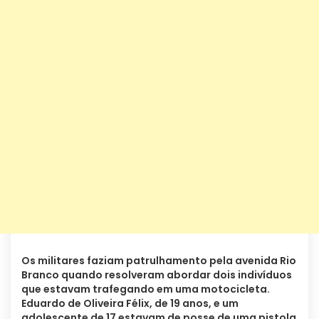
Os militares faziam patrulhamento pela avenida Rio
Branco quando resolveram abordar dois indivíduos
que estavam trafegando em uma motocicleta.
Eduardo de Oliveira Félix, de 19 anos, e um
adolescente de 17 estavam de posse de uma pistola