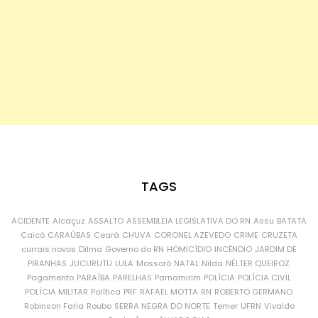
TAGS
ACIDENTE
Alcaçuz
ASSALTO
ASSEMBLEIA LEGISLATIVA DO RN
Assu
BATATA
Caicó
CARAÚBAS
Ceará
CHUVA
CORONEL AZEVEDO
CRIME
CRUZETA
currais novos
Dilma
Governo do RN
HOMICÍDIO
INCÊNDIO
JARDIM DE
PIRANHAS
JUCURUTU
LULA
Mossoró
NATAL
Nilda
NÉLTER QUEIROZ
Pagamento
PARAÍBA
PARELHAS
Parnamirim
POLÍCIA
POLÍCIA CIVIL
POLÍCIA MILITAR
Política
PRF
RAFAEL MOTTA
RN
ROBERTO GERMANO
Robinson Faria
Roubo
SERRA NEGRA DO NORTE
Temer
UFRN
Vivaldo