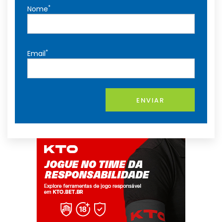
*
Nome
*
Email
ENVIAR