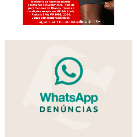
Jogue com responsabilidade. 18+