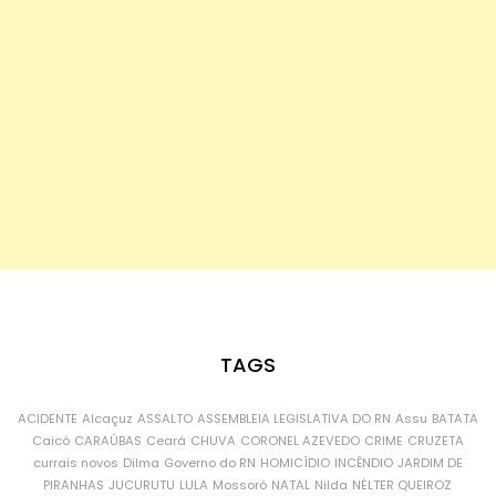
TAGS
ACIDENTE
Alcaçuz
ASSALTO
ASSEMBLEIA LEGISLATIVA DO RN
Assu
BATATA
Caicó
CARAÚBAS
Ceará
CHUVA
CORONEL AZEVEDO
CRIME
CRUZETA
currais novos
Dilma
Governo do RN
HOMICÍDIO
INCÊNDIO
JARDIM DE
PIRANHAS
JUCURUTU
LULA
Mossoró
NATAL
Nilda
NÉLTER QUEIROZ