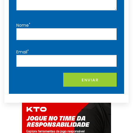
*
Nome
*
Email
ENVIAR