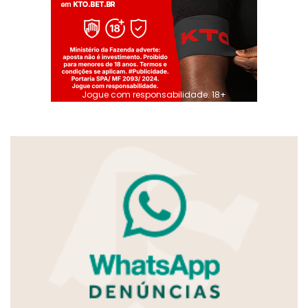
Jogue com responsabilidade. 18+