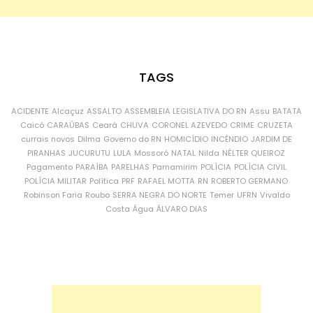
TAGS
ACIDENTE
Alcaçuz
ASSALTO
ASSEMBLEIA LEGISLATIVA DO RN
Assu
BATATA
Caicó
CARAÚBAS
Ceará
CHUVA
CORONEL AZEVEDO
CRIME
CRUZETA
currais novos
Dilma
Governo do RN
HOMICÍDIO
INCÊNDIO
JARDIM DE
PIRANHAS
JUCURUTU
LULA
Mossoró
NATAL
Nilda
NÉLTER QUEIROZ
Pagamento
PARAÍBA
PARELHAS
Parnamirim
POLÍCIA
POLÍCIA CIVIL
POLÍCIA MILITAR
Política
PRF
RAFAEL MOTTA
RN
ROBERTO GERMANO
Robinson Faria
Roubo
SERRA NEGRA DO NORTE
Temer
UFRN
Vivaldo
Costa
Água
ÁLVARO DIAS