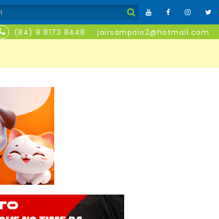
(84) 9 8173 8448
jairsampaio2@hotmail.com