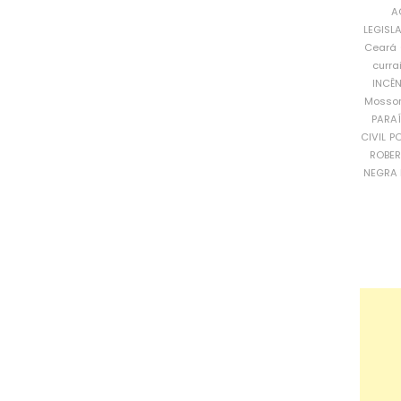
A
LEGISL
Ceará
curra
INCÊ
Mosso
PARA
CIVIL
PO
ROBE
NEGRA 