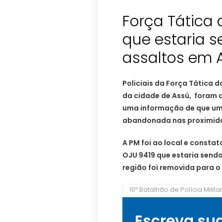
Força Tática
que estaria 
assaltos em 
Policiais da Força Tática do
da cidade de Assú, foram 
uma informação de que uma
abandonada nas proximida
A PM foi ao local e consta
OJU 9419 que estaria sendo
região foi removida para o
10º Batalhão de Polícia Milita
Escreva su