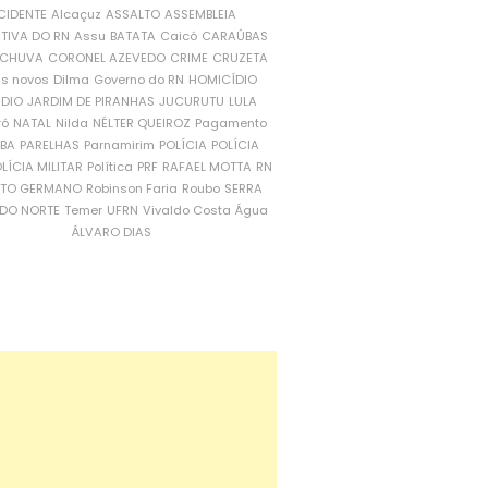
CIDENTE
Alcaçuz
ASSALTO
ASSEMBLEIA
ATIVA DO RN
Assu
BATATA
Caicó
CARAÚBAS
CHUVA
CORONEL AZEVEDO
CRIME
CRUZETA
is novos
Dilma
Governo do RN
HOMICÍDIO
NDIO
JARDIM DE PIRANHAS
JUCURUTU
LULA
ró
NATAL
Nilda
NÉLTER QUEIROZ
Pagamento
ÍBA
PARELHAS
Parnamirim
POLÍCIA
POLÍCIA
LÍCIA MILITAR
Política
PRF
RAFAEL MOTTA
RN
RTO GERMANO
Robinson Faria
Roubo
SERRA
DO NORTE
Temer
UFRN
Vivaldo Costa
Água
ÁLVARO DIAS