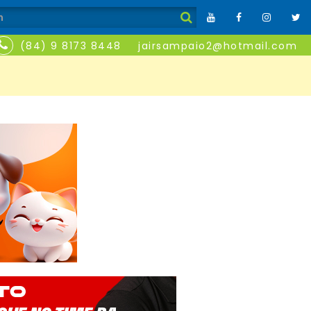
(84) 9 8173 8448
jairsampaio2@hotmail.com