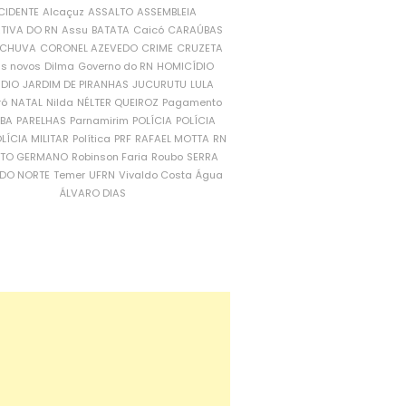
CIDENTE
Alcaçuz
ASSALTO
ASSEMBLEIA
ATIVA DO RN
Assu
BATATA
Caicó
CARAÚBAS
CHUVA
CORONEL AZEVEDO
CRIME
CRUZETA
is novos
Dilma
Governo do RN
HOMICÍDIO
NDIO
JARDIM DE PIRANHAS
JUCURUTU
LULA
ró
NATAL
Nilda
NÉLTER QUEIROZ
Pagamento
ÍBA
PARELHAS
Parnamirim
POLÍCIA
POLÍCIA
LÍCIA MILITAR
Política
PRF
RAFAEL MOTTA
RN
RTO GERMANO
Robinson Faria
Roubo
SERRA
DO NORTE
Temer
UFRN
Vivaldo Costa
Água
ÁLVARO DIAS