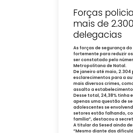
Forças polici
mais de 2.30
delegacias
As forças de segurança do
fortemente para reduzir os
ser constatado pelo númer
Metropolitana de Natal.
De janeiro até maio, 2.304
esclarecimentos para a aut
mais diversos crimes, como
assalto a estabelecimentos
Desse total, 24,38% tinha e
apenas uma questão de se
adolescentes se envolvendo
setores estão falhando, c
família”, destacou a secret
A titular da Sesed ainda d
“Mesmo diante das dificuld