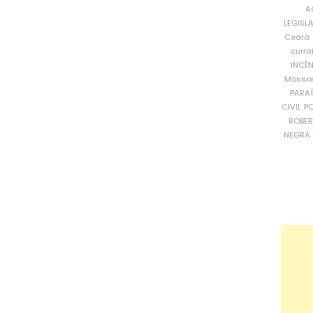
A
LEGISL
Ceará
curra
INCÊ
Mosso
PARA
CIVIL
PO
ROBE
NEGRA 